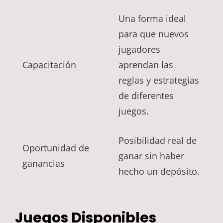
Una forma ideal
para que nuevos
jugadores
Capacitación
aprendan las
reglas y estrategias
de diferentes
juegos.
Posibilidad real de
Oportunidad de
ganar sin haber
ganancias
hecho un depósito.
Juegos Disponibles