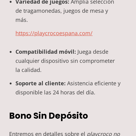
Variedad de juegos:
Amplia selección
de tragamonedas, juegos de mesa y
más.
https://playcrocoespana.com/
Compatibilidad móvil:
Juega desde
cualquier dispositivo sin comprometer
la calidad.
Soporte al cliente:
Asistencia eficiente y
disponible las 24 horas del día.
Bono Sin Depósito
Entremos en detalles sobre el
playcroco no