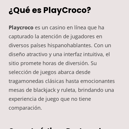
¿Qué es PlayCroco?
Playcroco
es un casino en línea que ha
capturado la atención de jugadores en
diversos países hispanohablantes. Con un
diseño atractivo y una interfaz intuitiva, el
sitio promete horas de diversión. Su
selección de juegos abarca desde
tragamonedas clásicas hasta emocionantes
mesas de blackjack y ruleta, brindando una
experiencia de juego que no tiene
comparación.