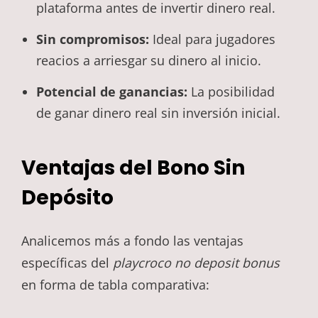
plataforma antes de invertir dinero real.
Sin compromisos:
Ideal para jugadores
reacios a arriesgar su dinero al inicio.
Potencial de ganancias:
La posibilidad
de ganar dinero real sin inversión inicial.
Ventajas del Bono Sin
Depósito
Analicemos más a fondo las ventajas
específicas del
playcroco no deposit bonus
en forma de tabla comparativa: