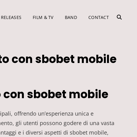
 RELEASES
FILM & TV
BAND
CONTACT
SEARC
to con sbobet mobile
o con sbobet mobile
ipali, offrendo un’esperienza unica e
ento, gli utenti possono godere di una vasta
ntaggi e i diversi aspetti di sbobet mobile,