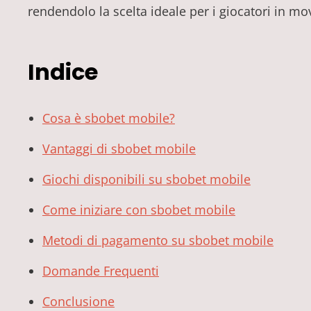
rendendolo la scelta ideale per i giocatori in m
Indice
Cosa è sbobet mobile?
Vantaggi di sbobet mobile
Giochi disponibili su sbobet mobile
Come iniziare con sbobet mobile
Metodi di pagamento su sbobet mobile
Domande Frequenti
Conclusione