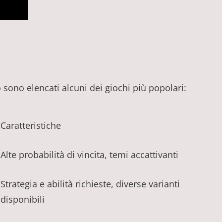
 sono elencati alcuni dei giochi più popolari:
Caratteristiche
Alte probabilità di vincita, temi accattivanti
Strategia e abilità richieste, diverse varianti
disponibili