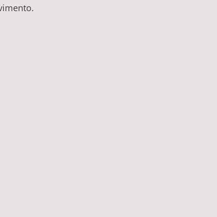
ovimento.