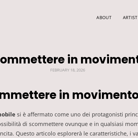
ABOUT
ARTIST
i scommettere in movimen
POSTED
FEBRUARY 18, 2026
ON
scommettere in moviment
mobile
si è affermato come uno dei protagonisti princ
possibilità di scommettere ovunque e in qualsiasi mom
ita. Questo articolo esplorerà le caratteristiche, i va