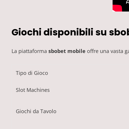
Giochi disponibili su sb
La piattaforma
sbobet mobile
offre una vasta ga
Tipo di Gioco
Slot Machines
Giochi da Tavolo