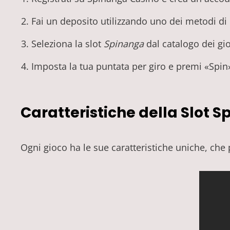
Fai un deposito utilizzando uno dei metodi di
Seleziona la slot
Spinanga
dal catalogo dei gio
Imposta la tua puntata per giro e premi «Spin»
Caratteristiche della Slot 
Ogni gioco ha le sue caratteristiche uniche, che