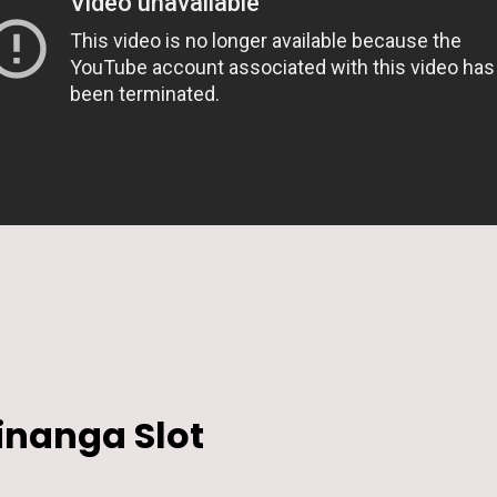
pinanga Slot