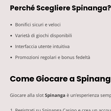
Perché Scegliere Spinanga?
Bonifici sicuri e veloci
Varietà di giochi disponibili
Interfaccia utente intuitiva
Promozioni regolari e bonus fedeltà
Come Giocare a Spinang
Giocare alla slot
Spinanga
è un’esperienza sempl
Registrati su Spinanga Casino e crea un accou