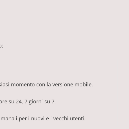
o:
siasi momento con la versione mobile.
re su 24, 7 giorni su 7.
anali per i nuovi e i vecchi utenti.