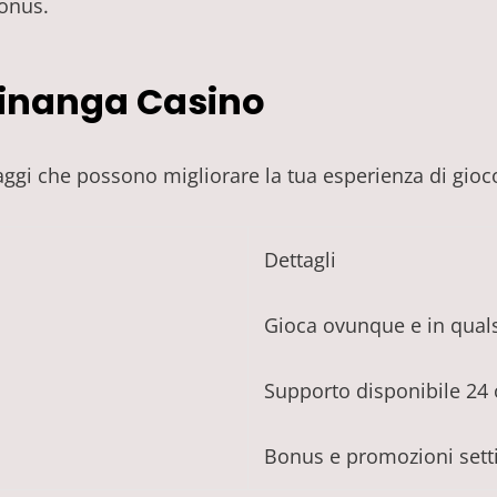
bonus.
pinanga Casino
ggi che possono migliorare la tua esperienza di gioc
Dettagli
Gioca ovunque e in qual
Supporto disponibile 24 o
Bonus e promozioni settim