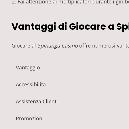
Fai attenzione ai moltiplicatori durante i giri 
Vantaggi di Giocare a S
Giocare al
Spinanga Casino
offre numerosi vanta
Vantaggio
Accessibilità
Assistenza Clienti
Promozioni