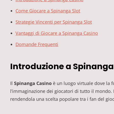
Come Giocare a Spinanga Slot
Strategie Vincenti per Spinanga Slot
Vantaggi di Giocare a Spinanga Casino
Domande Frequenti
Introduzione a Spinanga
Il
Spinanga Casino
è un luogo virtuale dove la fo
l’immaginazione dei giocatori di tutto il mondo. 
rendendola una scelta popolare tra i fan del gio