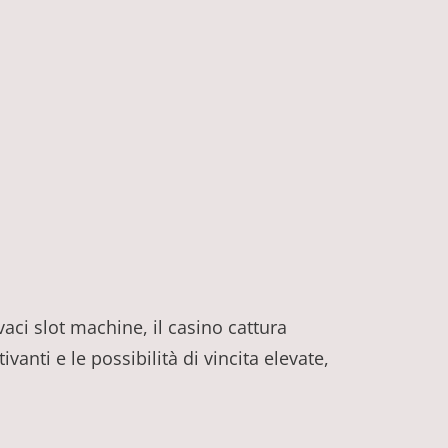
vaci slot machine, il casino cattura
ivanti e le possibilità di vincita elevate,