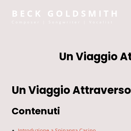
BECK GOLDSMITH
Composer | Songwriter | Vocalist
Un Viaggio A
Un Viaggio Attraverso
Contenuti
Introduzione a Spinanga Casino