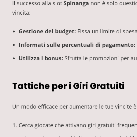
Il successo alla slot
Spinanga
non è solo questio
vincita:
Gestione del budget:
Fissa un limite di spesa
Informati sulle percentuali di pagamento:
Utilizza i bonus:
Sfrutta le promozioni per 
Tattiche per i Giri Gratuiti
Un modo efficace per aumentare le tue vincite è c
Cerca giocate che attivano giri gratuiti frequ