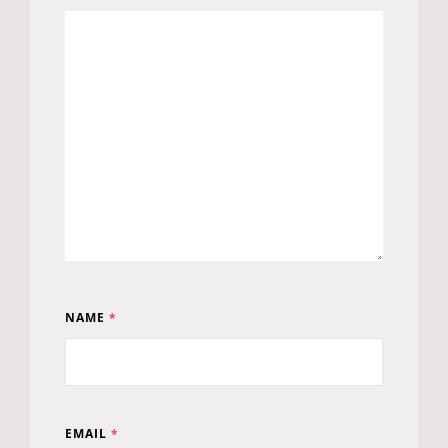
NAME
*
EMAIL
*