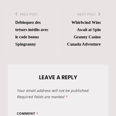
Post
navigation
Previous
PREV POST
Next
NEXT POST
Débloquez des
Whirlwind Wins
Post
Post
trésors inédits avec
Await at Spin
le code bonus
Granny Casino
Spingranny
Canada Adventure
LEAVE A REPLY
Your email address will not be published.
Required fields are marked
*
COMMENT
*