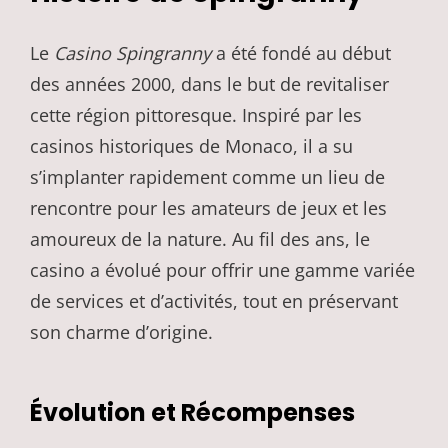
Le
Casino Spingranny
a été fondé au début
des années 2000, dans le but de revitaliser
cette région pittoresque. Inspiré par les
casinos historiques de Monaco, il a su
s’implanter rapidement comme un lieu de
rencontre pour les amateurs de jeux et les
amoureux de la nature. Au fil des ans, le
casino a évolué pour offrir une gamme variée
de services et d’activités, tout en préservant
son charme d’origine.
Évolution et Récompenses