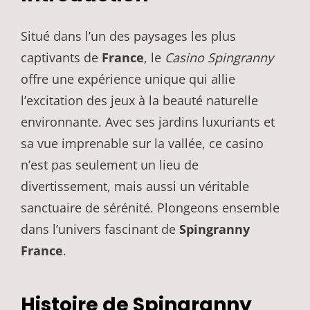
Situé dans l’un des paysages les plus
captivants de
France
, le
Casino Spingranny
offre une expérience unique qui allie
l’excitation des jeux à la beauté naturelle
environnante. Avec ses jardins luxuriants et
sa vue imprenable sur la vallée, ce casino
n’est pas seulement un lieu de
divertissement, mais aussi un véritable
sanctuaire de sérénité. Plongeons ensemble
dans l’univers fascinant de
Spingranny
France
.
Histoire de Spingranny