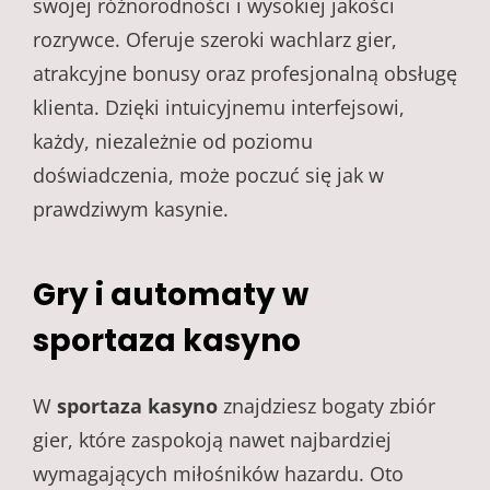
swojej różnorodności i wysokiej jakości
rozrywce. Oferuje szeroki wachlarz gier,
atrakcyjne bonusy oraz profesjonalną obsługę
klienta. Dzięki intuicyjnemu interfejsowi,
każdy, niezależnie od poziomu
doświadczenia, może poczuć się jak w
prawdziwym kasynie.
Gry i automaty w
sportaza kasyno
W
sportaza kasyno
znajdziesz bogaty zbiór
gier, które zaspokoją nawet najbardziej
wymagających miłośników hazardu. Oto