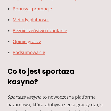
Bonusy i promocje
Metody płatności
Bezpieczeństwo i zaufanie
Opinie graczy
Podsumowanie
Co to jest sportaza
kasyno?
Sportaza kasyno
to nowoczesna platforma
hazardowa, która zdobywa serca graczy dzięki