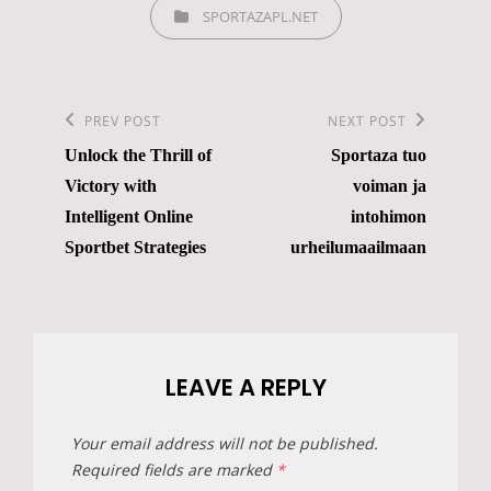
CATEGORIES
SPORTAZAPL.NET
Post
navigation
Previous
PREV POST
Next
NEXT POST
Unlock the Thrill of
Sportaza tuo
Post
Post
Victory with
voiman ja
Intelligent Online
intohimon
Sportbet Strategies
urheilumaailmaan
LEAVE A REPLY
Your email address will not be published.
Required fields are marked
*