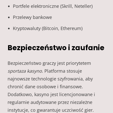
Portfele elektroniczne (Skrill, Neteller)
Przelewy bankowe
Kryptowaluty (Bitcoin, Ethereum)
Bezpieczeństwo i zaufanie
Bezpieczeństwo graczy jest priorytetem
sportaza kasyno
. Platforma stosuje
najnowsze technologie szyfrowania, aby
chronić dane osobowe i finansowe.
Dodatkowo, kasyno jest licencjonowane i
regularnie audytowane przez niezależne
instytucje, co gwarantuje uczciwość gier.