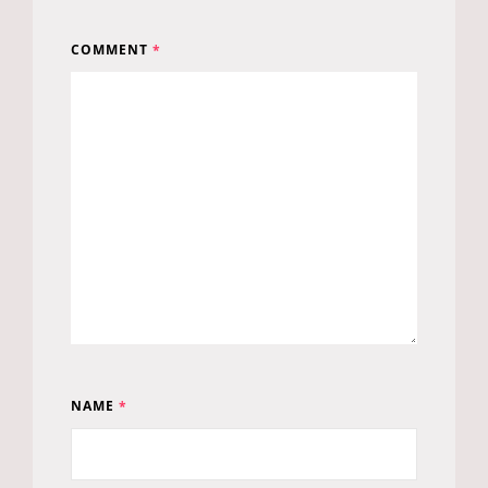
COMMENT
*
NAME
*