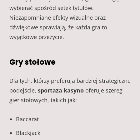
wybierać spośród setek tytułów.
Niezapomniane efekty wizualne oraz
dźwiękowe sprawiają, że każda gra to
wyjątkowe przeżycie.
Gry stołowe
Dla tych, którzy preferują bardziej strategiczne
podejście,
sportaza kasyno
oferuje szereg
gier stołowych, takich jak:
Baccarat
Blackjack