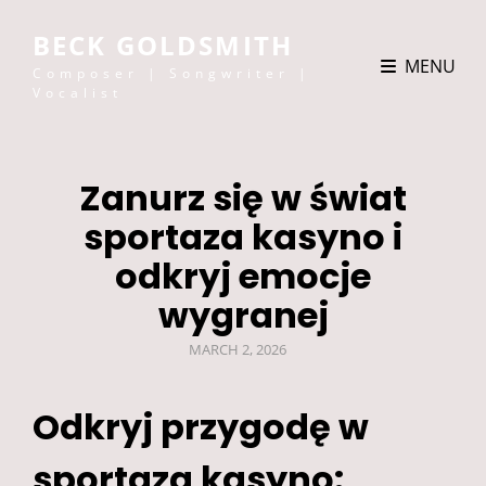
BECK GOLDSMITH
MENU
Composer | Songwriter |
Vocalist
Zanurz się w świat
sportaza kasyno i
odkryj emocje
wygranej
POSTED
MARCH 2, 2026
ON
Odkryj przygodę w
sportaza kasyno: