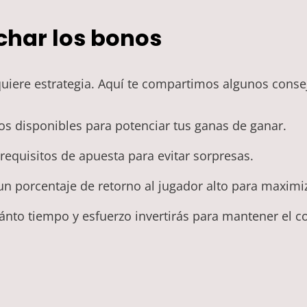
char los bonos
uiere estrategia. Aquí te compartimos algunos conse
os disponibles para potenciar tus ganas de ganar.
requisitos de apuesta para evitar sorpresas.
un porcentaje de retorno al jugador alto para maximi
to tiempo y esfuerzo invertirás para mantener el co