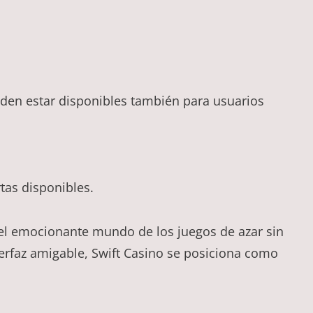
den estar disponibles también para usuarios
tas disponibles.
el emocionante mundo de los juegos de azar sin
terfaz amigable, Swift Casino se posiciona como