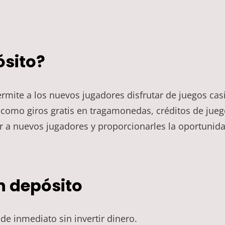
ósito?
ite a los nuevos jugadores disfrutar de juegos casin
 como giros gratis en tragamonedas, créditos de juego
r a nuevos jugadores y proporcionarles la oportunida
n depósito
e inmediato sin invertir dinero.