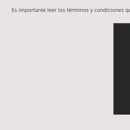
Es importante leer los términos y condiciones qu