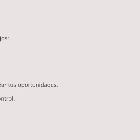
jos:
zar tus oportunidades.
ntrol.