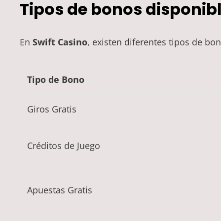
Tipos de bonos disponib
En
Swift Casino
, existen diferentes tipos de bo
Tipo de Bono
Giros Gratis
Créditos de Juego
Apuestas Gratis