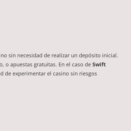
o sin necesidad de realizar un depósito inicial.
, o apuestas gratuitas. En el caso de
Swift
d de experimentar el casino sin riesgos