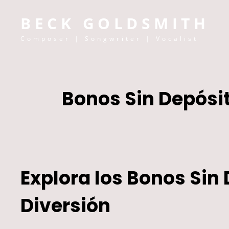
BECK GOLDSMITH
Composer | Songwriter | Vocalist
Bonos Sin Depósi
Explora los Bonos Sin 
Diversión