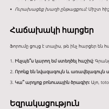
Ուրախացեք խաղի ընթացքում:
Միշտ հիշ
Հաճախակի հարցեր
Ֆորումը ցույց է տալիս, թե ինչ հարցեր ե
Ինչպե՞ս կարող եմ ստեղծել հաշիվ:
Գրանց
Որոնք են նվազագույն և առավելագույն 
Կա՞ արդյոք բոնուսային ծրագիր:
Այո, to
Եզրակացություն