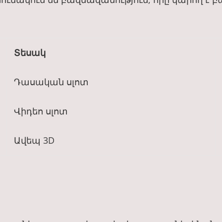
Տեսակ
Դասական սլոտ
Վիդեո սլոտ
Ավեպ 3D