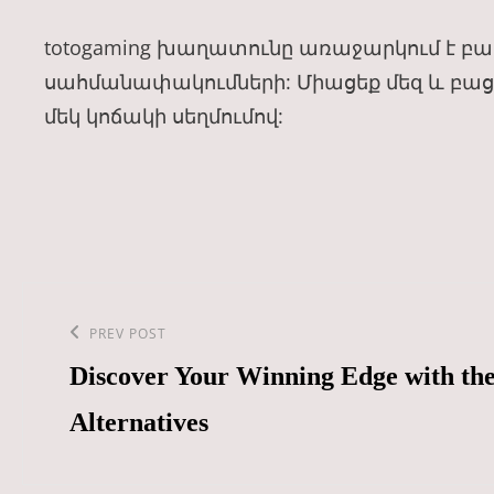
totogaming խաղատունը առաջարկում է բա
սահմանափակումների: Միացեք մեզ և բ
մեկ կոճակի սեղմումով:
Post
navigation
Previous
PREV POST
Post
Discover Your Winning Edge with the
Alternatives