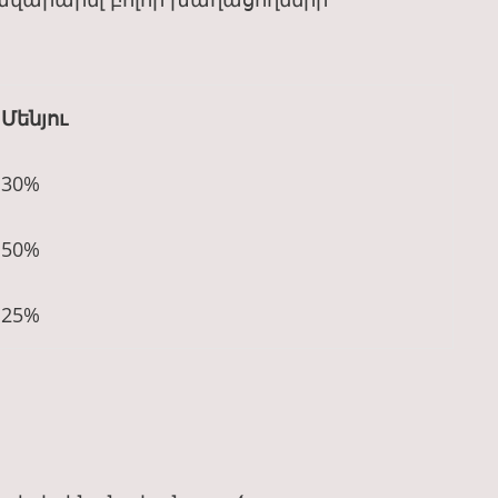
Մենյու
30%
50%
25%