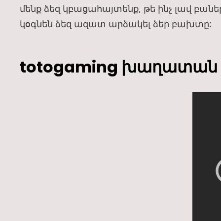
մենք ձեզ կբացահայտենք, թե ինչ լավ բանե
կօգնեն ձեզ ազատ արձակել ձեր բախտը:
totogaming խաղատան