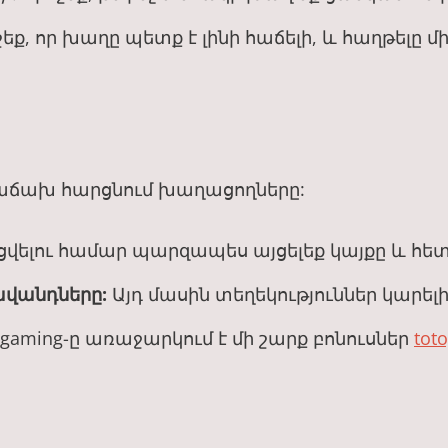
եք, որ խաղը պետք է լինի հաճելի, և հաղթելը մի
ն հաճախ հարցնում խաղացողները:
վելու համար պարզապես այցելեք կայքը և հե
ավանդները:
Այդ մասին տեղեկություններ կարել
togaming-ը առաջարկում է մի շարք բոնուսներ
tot