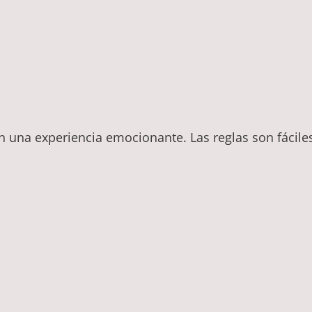
 una experiencia emocionante. Las reglas son fáciles