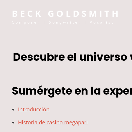
BECK GOLDSMITH
Composer | Songwriter | Vocalist
Descubre el universo
Sumérgete en la exper
Introducción
Historia de casino megapari