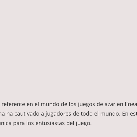
referente en el mundo de los juegos de azar en lín
rma ha cautivado a jugadores de todo el mundo. En es
nica para los entusiastas del juego.