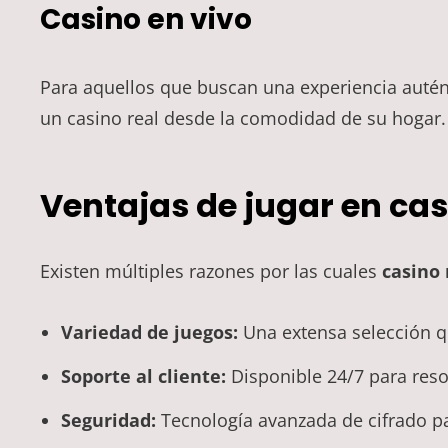
Casino en vivo
Para aquellos que buscan una experiencia autént
un casino real desde la comodidad de su hogar.
Ventajas de jugar en ca
Existen múltiples razones por las cuales
casino
Variedad de juegos:
Una extensa selección qu
Soporte al cliente:
Disponible 24/7 para reso
Seguridad:
Tecnología avanzada de cifrado pa