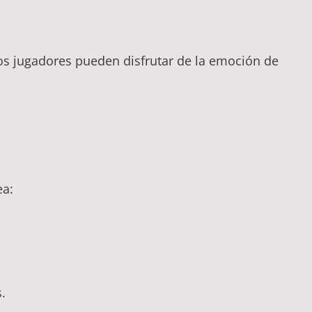
Los jugadores pueden disfrutar de la emoción de
ea:
.