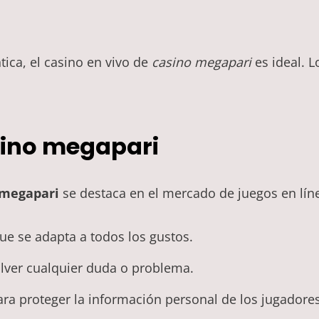
ica, el casino en vivo de
casino megapari
es ideal. 
sino megapari
 megapari
se destaca en el mercado de juegos en lín
e se adapta a todos los gustos.
lver cualquier duda o problema.
ra proteger la información personal de los jugadores