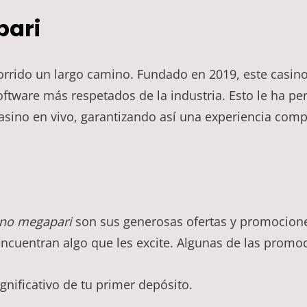
pari
rrido un largo camino. Fundado en 2019, este casino
ftware más respetados de la industria. Esto le ha pe
ino en vivo, garantizando así una experiencia compl
ino megapari
son sus generosas ofertas y promocion
ncuentran algo que les excite. Algunas de las promo
gnificativo de tu primer depósito.