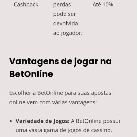
Cashback
perdas
Até 10%
pode ser
devolvida
ao jogador.
Vantagens de jogar na
BetOnline
Escolher a BetOnline para suas apostas
online vem com várias vantagens:
Variedade de Jogos:
A BetOnline possui
uma vasta gama de jogos de cassino,