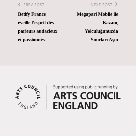
navigation
Previous
PREV POST
Next
NEXT POST
Betify France
Megapari Mobile ile
Post
Post
éveille l’esprit des
Kazanç
parieurs audacieux
Yolculuğunuzda
et passionnés
Sınırları Aşın