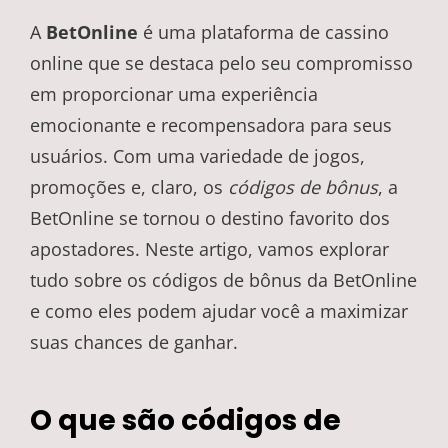
A
BetOnline
é uma plataforma de cassino
online que se destaca pelo seu compromisso
em proporcionar uma experiência
emocionante e recompensadora para seus
usuários. Com uma variedade de jogos,
promoções e, claro, os
códigos de bônus
, a
BetOnline se tornou o destino favorito dos
apostadores. Neste artigo, vamos explorar
tudo sobre os códigos de bônus da BetOnline
e como eles podem ajudar você a maximizar
suas chances de ganhar.
O que são códigos de