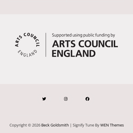
Copyright © 2026
Beck Goldsmith
|
Signify Tune By
WEN Themes