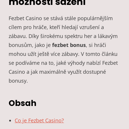
možnosti sázení
Fezbet Casino se stává stále populárnějším
cílem pro hráče, kteří hledají vzrušení a
zábavu. Díky širokému spektru her a lákavým
bonusům, jako je
fezbet bonus
, si hráči
mohou užít ještě více zábavy. V tomto článku
se podíváme na to, jaké výhody nabízí Fezbet
Casino a jak maximálně využít dostupné
bonusy.
Obsah
Co je Fezbet Casino?