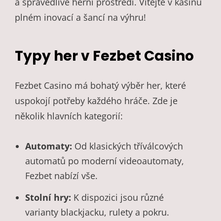
a spravedlivé herní prostředí. Vítejte v kasinu
plném inovací a šancí na výhru!
Typy her v Fezbet Casino
Fezbet Casino má bohatý výběr her, které
uspokojí potřeby každého hráče. Zde je
několik hlavních kategorií:
Automaty:
Od klasických tříválcových
automatů po moderní videoautomaty,
Fezbet nabízí vše.
Stolní hry:
K dispozici jsou různé
varianty blackjacku, rulety a pokru.