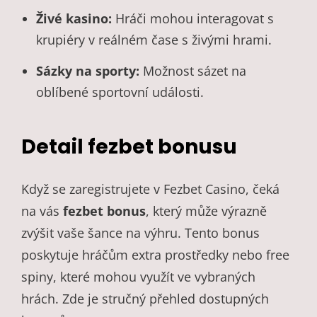
Živé kasino:
Hráči mohou interagovat s
krupiéry v reálném čase s živými hrami.
Sázky na sporty:
Možnost sázet na
oblíbené sportovní události.
Detail fezbet bonusu
Když se zaregistrujete v Fezbet Casino, čeká
na vás
fezbet bonus
, který může výrazně
zvýšit vaše šance na výhru. Tento bonus
poskytuje hráčům extra prostředky nebo free
spiny, které mohou využít ve vybraných
hrách. Zde je stručný přehled dostupných