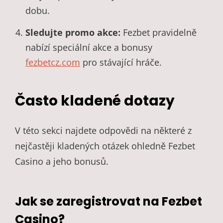
dobu.
Sledujte promo akce:
Fezbet pravidelně
nabízí speciální akce a bonusy
fezbetcz.com
pro stávající hráče.
Často kladené dotazy
V této sekci najdete odpovědi na některé z
nejčastěji kladených otázek ohledně Fezbet
Casino a jeho bonusů.
Jak se zaregistrovat na Fezbet
Casino?