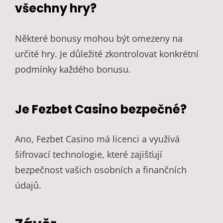
všechny hry?
Některé bonusy mohou být omezeny na
určité hry. Je důležité zkontrolovat konkrétní
podmínky každého bonusu.
Je Fezbet Casino bezpečné?
Ano, Fezbet Casino má licenci a využívá
šifrovací technologie, které zajišťují
bezpečnost vašich osobních a finančních
údajů.