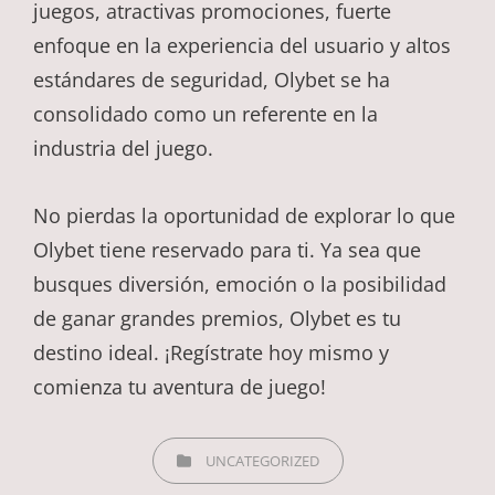
juegos, atractivas promociones, fuerte
enfoque en la experiencia del usuario y altos
estándares de seguridad, Olybet se ha
consolidado como un referente en la
industria del juego.
No pierdas la oportunidad de explorar lo que
Olybet tiene reservado para ti. Ya sea que
busques diversión, emoción o la posibilidad
de ganar grandes premios, Olybet es tu
destino ideal. ¡Regístrate hoy mismo y
comienza tu aventura de juego!
CATEGORIES
UNCATEGORIZED