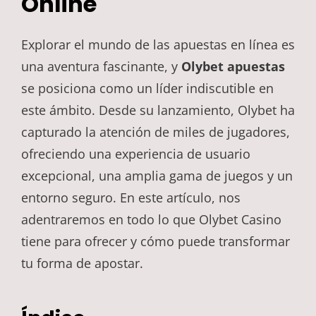
Online
Explorar el mundo de las apuestas en línea es
una aventura fascinante, y
Olybet apuestas
se posiciona como un líder indiscutible en
este ámbito. Desde su lanzamiento, Olybet ha
capturado la atención de miles de jugadores,
ofreciendo una experiencia de usuario
excepcional, una amplia gama de juegos y un
entorno seguro. En este artículo, nos
adentraremos en todo lo que Olybet Casino
tiene para ofrecer y cómo puede transformar
tu forma de apostar.