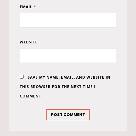
EMAIL
*
WEBSITE
SAVE MY NAME, EMAIL, AND WEBSITE IN
THIS BROWSER FOR THE NEXT TIME I
COMMENT.