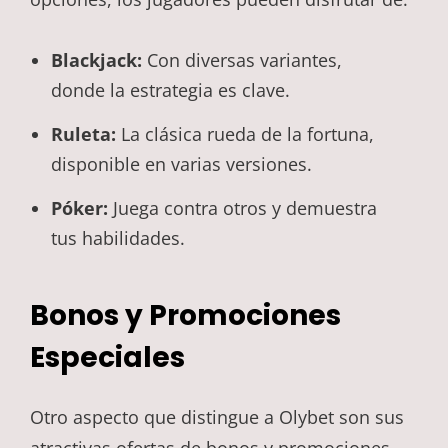
Blackjack:
Con diversas variantes,
donde la estrategia es clave.
Ruleta:
La clásica rueda de la fortuna,
disponible en varias versiones.
Póker:
Juega contra otros y demuestra
tus habilidades.
Bonos y Promociones
Especiales
Otro aspecto que distingue a Olybet son sus