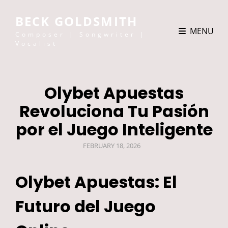
BECK GOLDSMITH
MENU
Composer | Songwriter |
Vocalist
Olybet Apuestas
Revoluciona Tu Pasión
por el Juego Inteligente
POSTED
FEBRUARY 18, 2026
ON
Olybet Apuestas: El
Futuro del Juego