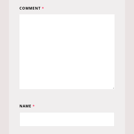
COMMENT
*
NAME
*