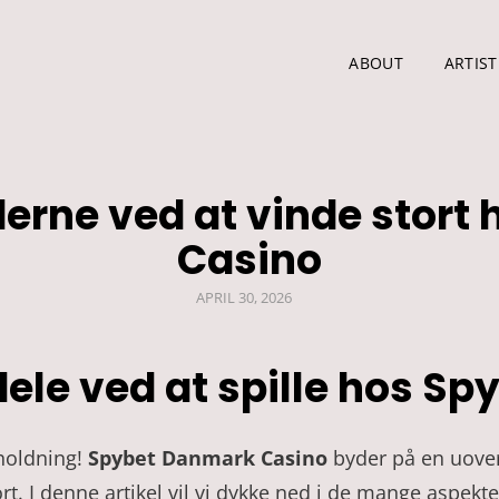
ABOUT
ARTIST
rne ved at vinde stort
Casino
POSTED
APRIL 30, 2026
ON
rdele ved at spille hos 
holdning!
Spybet Danmark Casino
byder på en uovert
. I denne artikel vil vi dykke ned i de mange aspekte