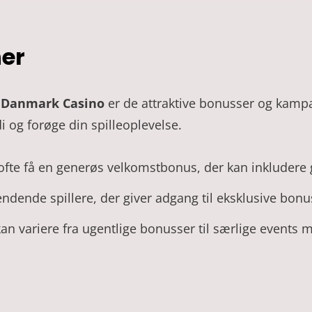
er
 Danmark Casino
er de attraktive bonusser og kampa
i og forøge din spilleoplevelse.
ofte få en generøs velkomstbonus, der kan inkludere 
ndende spillere, der giver adgang til eksklusive bonu
 variere fra ugentlige bonusser til særlige events 
s