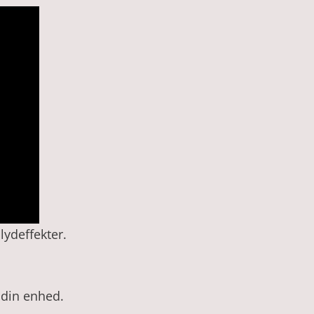
ydeffekter.
 din enhed.