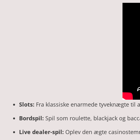
Slots:
Fra klassiske enarmede tyveknægte til a
Bordspil:
Spil som roulette, blackjack og bacc
Live dealer-spil:
Oplev den ægte casinostemnin