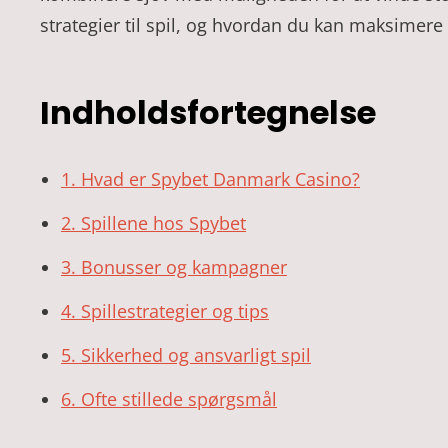
strategier til spil, og hvordan du kan maksimere 
Indholdsfortegnelse
1. Hvad er Spybet Danmark Casino?
2. Spillene hos Spybet
3. Bonusser og kampagner
4. Spillestrategier og tips
5. Sikkerhed og ansvarligt spil
6. Ofte stillede spørgsmål