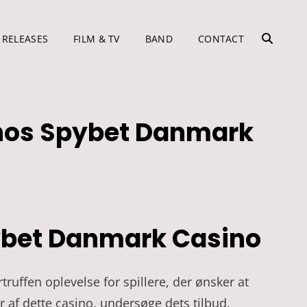
 RELEASES
FILM & TV
BAND
CONTACT
SEARC
 hos Spybet Danmark
Spybet Danmark Casino
ruffen oplevelse for spillere, der ønsker at
r af dette casino, undersøge dets tilbud,