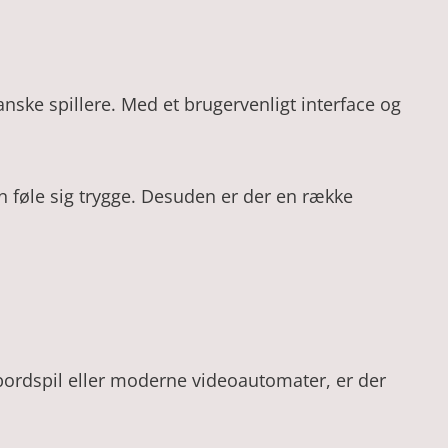
anske spillere. Med et brugervenligt interface og
 kan føle sig trygge. Desuden er der en række
 bordspil eller moderne videoautomater, er der