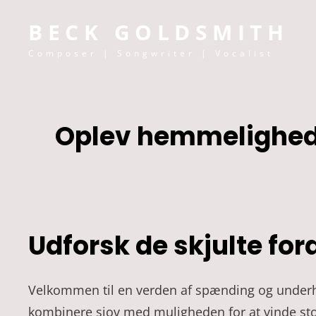
BECK GOLDSMITH
Composer | Songwriter | Vocalist
Oplev hemmelighede
Udforsk de skjulte fo
Velkommen til en verden af spænding og under
kombinere sjov med muligheden for at vinde stort