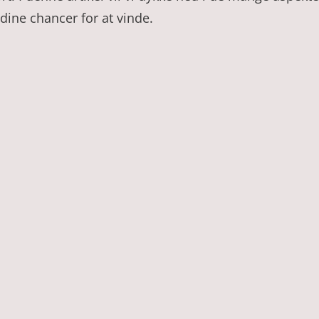
dine chancer for at vinde.