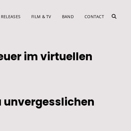
 RELEASES
FILM & TV
BAND
CONTACT
SEARC
uer im virtuellen
u unvergesslichen