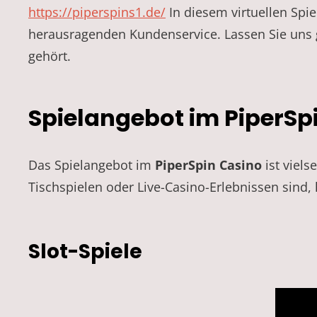
https://piperspins1.de/
In diesem virtuellen Spi
herausragenden Kundenservice. Lassen Sie uns 
gehört.
Spielangebot im PiperSp
Das Spielangebot im
PiperSpin Casino
ist viels
Tischspielen oder Live-Casino-Erlebnissen sind, 
Slot-Spiele