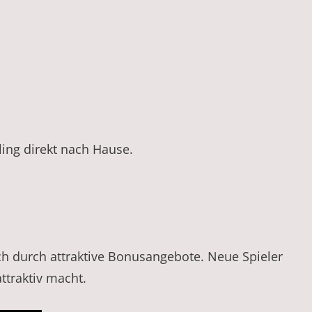
ling direkt nach Hause.
ch durch attraktive Bonusangebote. Neue Spieler
ttraktiv macht.