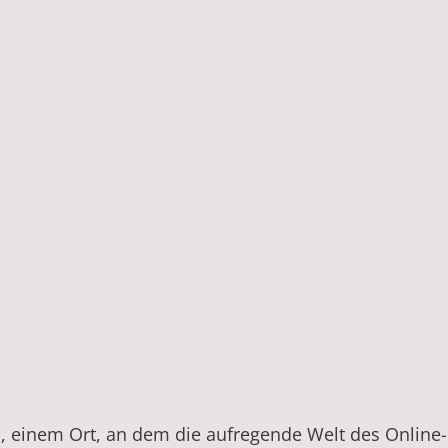
d
, einem Ort, an dem die aufregende Welt des Online-G