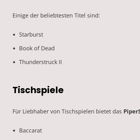
Einige der beliebtesten Titel sind:
Starburst
Book of Dead
Thunderstruck II
Tischspiele
Für Liebhaber von Tischspielen bietet das
Piper
Baccarat