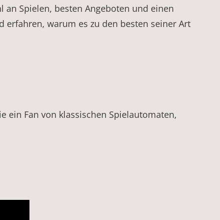
ahl an Spielen, besten Angeboten und einen
 erfahren, warum es zu den besten seiner Art
Sie ein Fan von klassischen Spielautomaten,