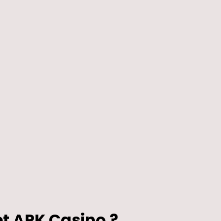
et APK Casino ?