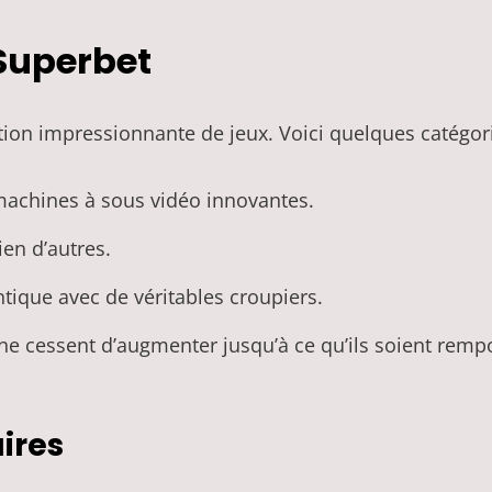
 Superbet
tion impressionnante de jeux. Voici quelques catégori
machines à sous vidéo innovantes.
ien d’autres.
ique avec de véritables croupiers.
ne cessent d’augmenter jusqu’à ce qu’ils soient rempo
ires