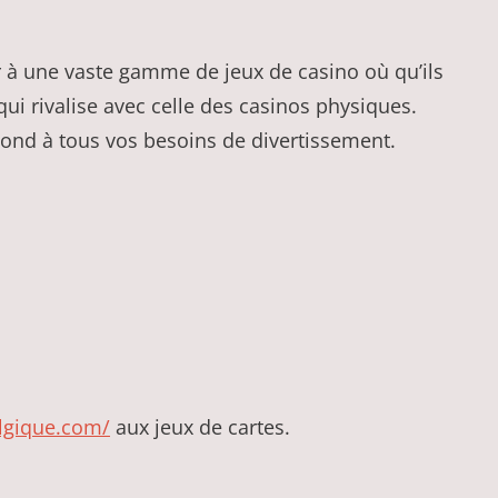
r à une vaste gamme de jeux de casino où qu’ils
ui rivalise avec celle des casinos physiques.
ond à tous vos besoins de divertissement.
elgique.com/
aux jeux de cartes.