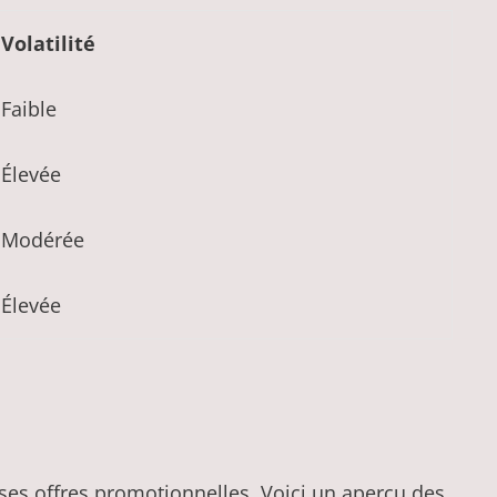
Volatilité
Faible
Élevée
Modérée
Élevée
es offres promotionnelles. Voici un aperçu des