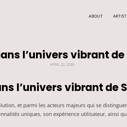
ABOUT
ARTIST
ans l’univers vibrant d
POSTED
APRIL 22, 2026
ON
ns l’univers vibrant de
lution, et parmi les acteurs majeurs qui se distingue
onnalités uniques, son expérience utilisateur, ainsi q