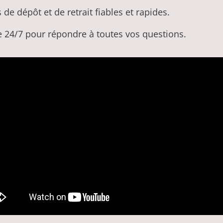
e dépôt et de retrait fiables et rapides.
 24/7 pour répondre à toutes vos questions.