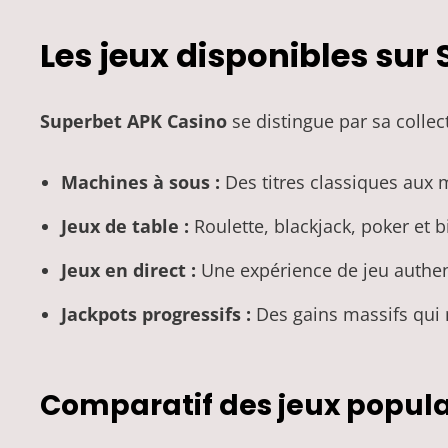
Les jeux disponibles sur
Superbet APK Casino
se distingue par sa collec
Machines à sous :
Des titres classiques aux 
Jeux de table :
Roulette, blackjack, poker et b
Jeux en direct :
Une expérience de jeu authent
Jackpots progressifs :
Des gains massifs qui 
Comparatif des jeux popula