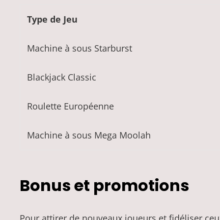
Type de Jeu
Machine à sous Starburst
Blackjack Classic
Roulette Européenne
Machine à sous Mega Moolah
Bonus et promotions
Pour attirer de nouveaux joueurs et fidéliser ce