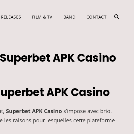
 RELEASES
FILM & TV
BAND
CONTACT
SEARC
e Superbet APK Casino
 Superbet APK Casino
nt,
Superbet APK Casino
s’impose avec brio.
ue les raisons pour lesquelles cette plateforme