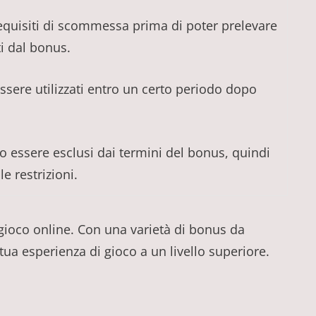
requisiti di scommessa prima di poter prelevare
ti dal bonus.
 essere utilizzati entro un certo periodo dopo
o essere esclusi dai termini del bonus, quindi
e restrizioni.
gioco online. Con una varietà di bonus da
ua esperienza di gioco a un livello superiore.