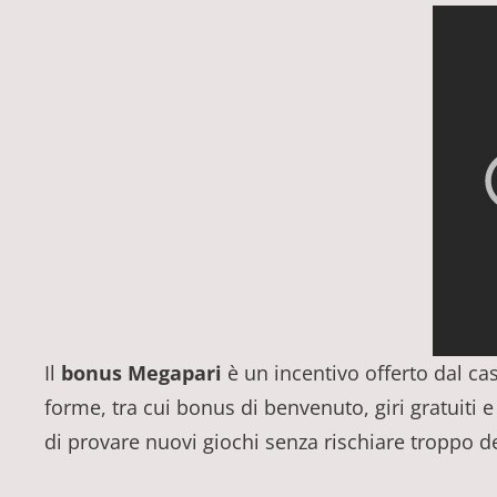
Il
bonus Megapari
è un incentivo offerto dal ca
forme, tra cui bonus di benvenuto, giri gratuiti e
di provare nuovi giochi senza rischiare troppo de