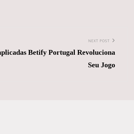
NEXT POST
plicadas Betify Portugal Revoluciona
Seu Jogo