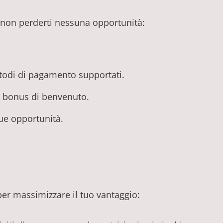
i non perderti nessuna opportunità:
etodi di pagamento supportati.
il bonus di benvenuto.
tue opportunità.
per massimizzare il tuo vantaggio: