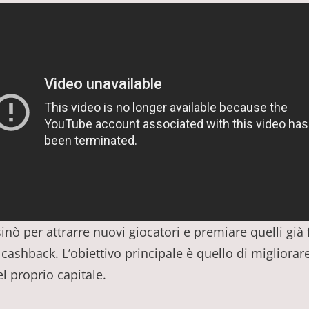
sinò per attrarre nuovi giocatori e premiare quelli g
 cashback. L’obiettivo principale è quello di migliorar
l proprio capitale.