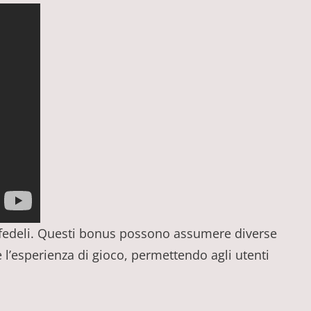
ià fedeli. Questi bonus possono assumere diverse
e l’esperienza di gioco, permettendo agli utenti