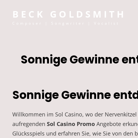
BECK GOLDSMITH
Composer | Songwriter | Vocalist
Sonnige Gewinne ent
Sonnige Gewinne entd
Willkommen im Sol Casino, wo der Nervenkitzel 
aufregenden
Sol Casino Promo
Angebote erkunde
Glücksspiels und erfahren Sie, wie Sie von den 