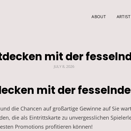
ABOUT
ARTIST
decken mit der fesseln
POSTED
JULY 8, 2026
ON
ecken mit der fesselnde
und die Chancen auf großartige Gewinne auf Sie warte
n, die als Eintrittskarte zu unvergesslichen Spielerl
besten Promotions profitieren können!