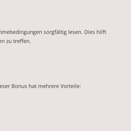
hmebedingungen sorgfältig lesen. Dies hilft
n zu treffen.
eser Bonus hat mehrere Vorteile: