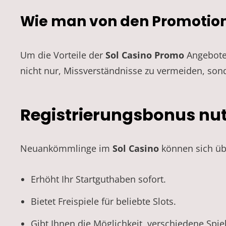
Wie man von den Promotions
Um die Vorteile der
Sol Casino Promo
Angebote 
nicht nur, Missverständnisse zu vermeiden, sond
Registrierungsbonus nu
Neuankömmlinge im
Sol Casino
können sich übe
Erhöht Ihr Startguthaben sofort.
Bietet Freispiele für beliebte Slots.
Gibt Ihnen die Möglichkeit, verschiedene Spie