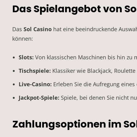
Das Spielangebot von So
Das
Sol Casino
hat eine beeindruckende Auswahl 
können:
Slots:
Von klassischen Maschinen bis hin zu 
Tischspiele:
Klassiker wie Blackjack, Roulett
Live-Casino:
Erleben Sie die Aufregung eines e
Jackpot-Spiele:
Spiele, bei denen Sie nicht 
Zahlungsoptionen im So