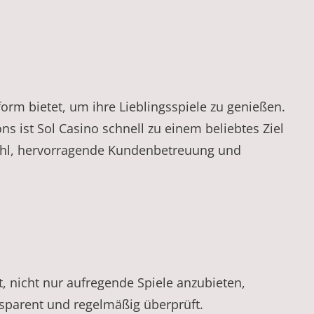
form bietet, um ihre Lieblingsspiele zu genießen.
ns ist Sol Casino schnell zu einem beliebtes Ziel
swahl, hervorragende Kundenbetreuung und
t, nicht nur aufregende Spiele anzubieten,
ansparent und regelmäßig überprüft.