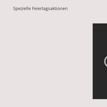
Spezielle Feiertagsaktionen