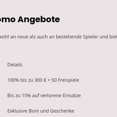
romo Angebote
wohl an neue als auch an bestehende Spieler und biet
Details
100% bis zu 300 € + 50 Freispiele
Bis zu 15% auf verlorene Einsätze
Exklusive Boni und Geschenke