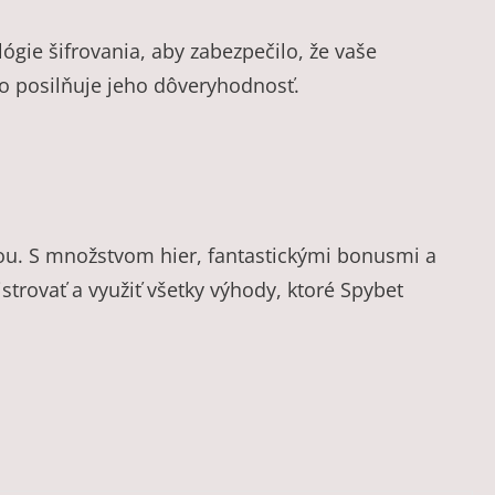
gie šifrovania, aby zabezpečilo, že vaše
o posilňuje jeho dôveryhodnosť.
ou. S množstvom hier, fantastickými bonusmi a
rovať a využiť všetky výhody, ktoré Spybet