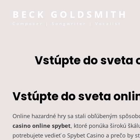
BECK GOLDSMITH
Composer | Songwriter | Vocalist
Vstúpte do sveta o
Vstúpte do sveta onli
Online hazardné hry sa stali obľúbeným spôsobo
casino online spybet
, ktoré ponúka širokú škál
potrebujete vedieť o Spybet Casino a prečo by st