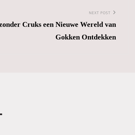
NEXT POST
n zonder Cruks een Nieuwe Wereld van
Gokken Ontdekken