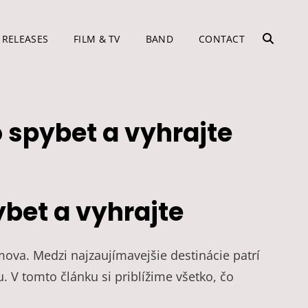
 RELEASES
FILM & TV
BAND
CONTACT
SEARC
o spybet a vyhrajte
ybet a vyhrajte
ova. Medzi najzaujímavejšie destinácie patrí
. V tomto článku si priblížime všetko, čo