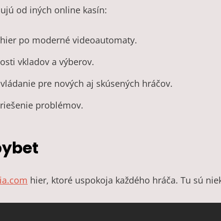
ujú od iných online kasín:
 hier po moderné videoautomaty.
sti vkladov a výberov.
ovládanie pre nových aj skúsených hráčov.
 riešenie problémov.
pybet
kia.com
hier, ktoré uspokoja každého hráča. Tu sú nie