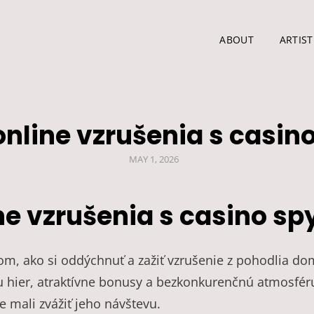
ABOUT
ARTIST
nline vzrušenia s casin
POSTED
MAY 1, 2026
ON
ne vzrušenia s casino sp
m, ako si oddýchnuť a zažiť vzrušenie z pohodlia dom
u hier, atraktívne bonusy a bezkonkurenčnú atmosféru
e mali zvážiť jeho návštevu.