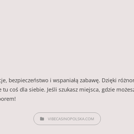
cje, bezpieczeństwo i wspaniałą zabawę. Dzięki różno
 tu coś dla siebie. Jeśli szukasz miejsca, gdzie może
borem!
CATEGORIES
VIBECASINOPOLSKA.COM