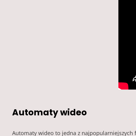
Automaty wideo
Automaty wideo to jedna z najpopularniejszych