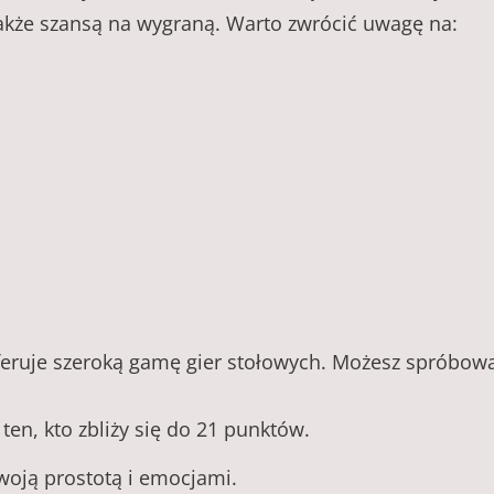
także szansą na wygraną. Warto zwrócić uwagę na:
eruje szeroką gamę gier stołowych. Możesz spróbowa
 ten, kto zbliży się do 21 punktów.
swoją prostotą i emocjami.