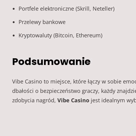
Portfele elektroniczne (Skrill, Neteller)
Przelewy bankowe
Kryptowaluty (Bitcoin, Ethereum)
Podsumowanie
Vibe Casino to miejsce, które łączy w sobie emo
dbałości o bezpieczeństwo graczy, każdy znajdzie
zdobycia nagród,
Vibe Casino
jest idealnym wy