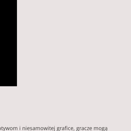
tywom i niesamowitej grafice, gracze mogą