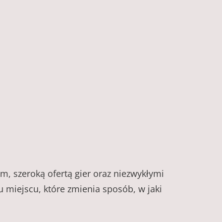
m, szeroką ofertą gier oraz niezwykłymi
u miejscu, które zmienia sposób, w jaki