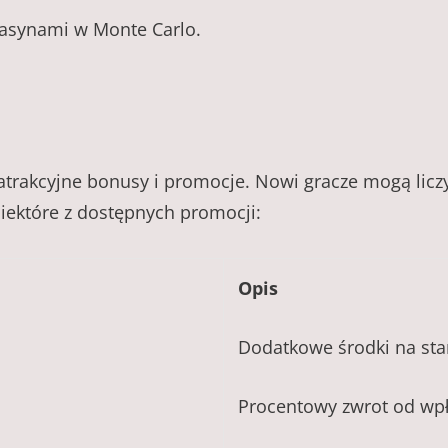
 kasynami w Monte Carlo.
atrakcyjne bonusy i promocje. Nowi gracze mogą liczy
iektóre z dostępnych promocji:
Opis
Dodatkowe środki na sta
Procentowy zwrot od wpł