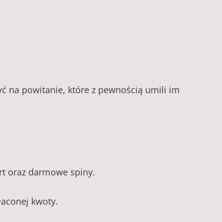
ć na powitanie, które z pewnością umili im
rt oraz darmowe spiny.
aconej kwoty.