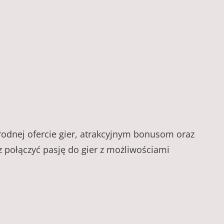
rodnej ofercie gier, atrakcyjnym bonusom oraz
sz połączyć pasję do gier z możliwościami