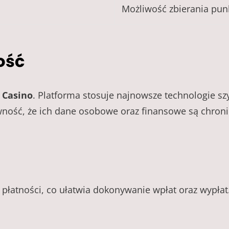
Możliwość zbierania pun
ość
 Casino
. Platforma stosuje najnowsze technologie sz
ność, że ich dane osobowe oraz finansowe są chroni
atności, co ułatwia dokonywanie wpłat oraz wypłat. 