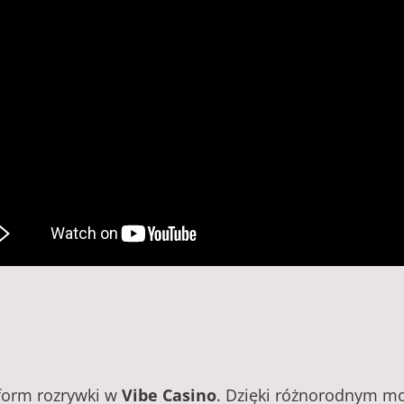
 form rozrywki w
Vibe Casino
. Dzięki różnorodnym mo