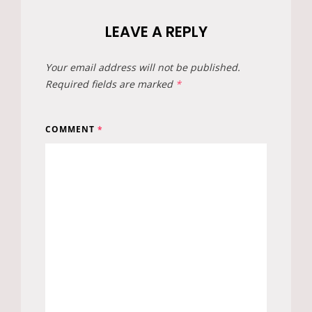
LEAVE A REPLY
Your email address will not be published.
Required fields are marked
*
COMMENT
*