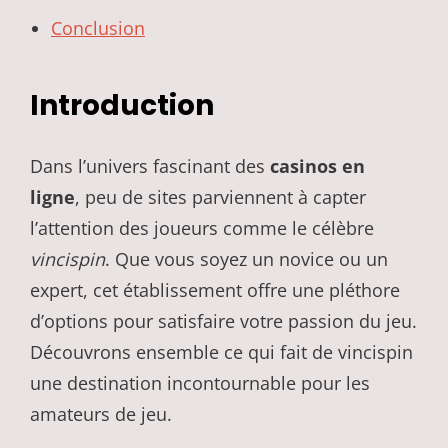
Conclusion
Introduction
Dans l’univers fascinant des
casinos en
ligne
, peu de sites parviennent à capter
l’attention des joueurs comme le célèbre
vincispin
. Que vous soyez un novice ou un
expert, cet établissement offre une pléthore
d’options pour satisfaire votre passion du jeu.
Découvrons ensemble ce qui fait de vincispin
une destination incontournable pour les
amateurs de jeu.