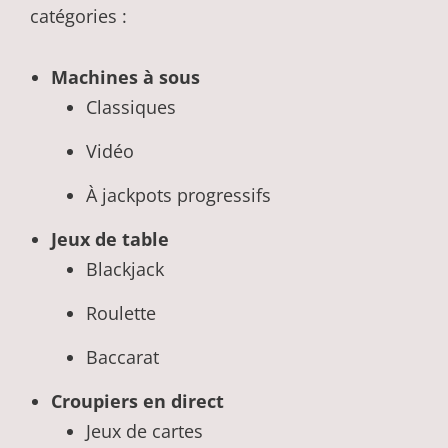
catégories :
Machines à sous
Classiques
Vidéo
À jackpots progressifs
Jeux de table
Blackjack
Roulette
Baccarat
Croupiers en direct
Jeux de cartes