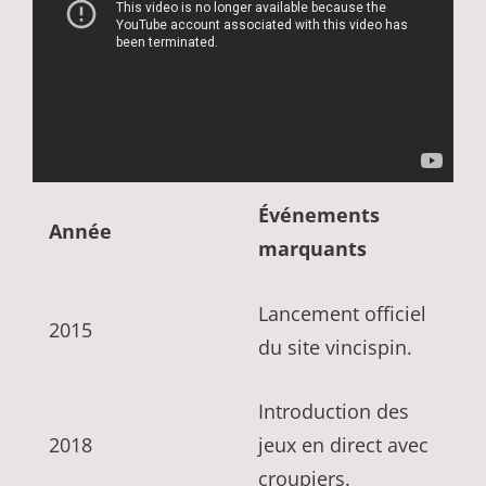
Événements
Année
marquants
Lancement officiel
2015
du site vincispin.
Introduction des
2018
jeux en direct avec
croupiers.