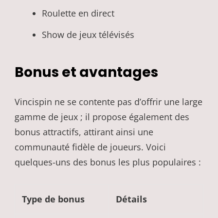
Roulette en direct
Show de jeux télévisés
Bonus et avantages
Vincispin ne se contente pas d’offrir une large
gamme de jeux ; il propose également des
bonus attractifs, attirant ainsi une
communauté fidèle de joueurs. Voici
quelques-uns des bonus les plus populaires :
Type de bonus
Détails