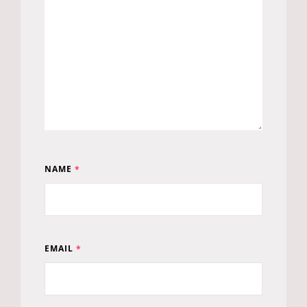
NAME
*
EMAIL
*