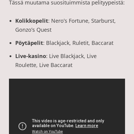
Tässä muutama suosituimmista pelityypeistä:
Kolikkopelit
: Nero’s Fortune, Starburst,
Gonzo’s Quest
Pöytäpelit
: Blackjack, Ruletit, Baccarat
Live-kasino
: Live Blackjack, Live
Roulette, Live Baccarat