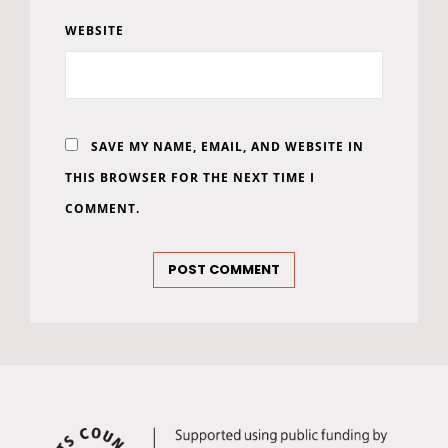
WEBSITE
SAVE MY NAME, EMAIL, AND WEBSITE IN
THIS BROWSER FOR THE NEXT TIME I
COMMENT.