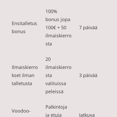
100%
bonus jopa
Ensitalletus
100€ + 50
7 päivää
bonus
ilmaiskierro
sta
20
Ilmaiskierro
ilmaiskierro
kset ilman
sta
3 päivää
talletusta
valituissa
peleissä
Palkintoja
Voodoo-
ja etuja
Jatkuva