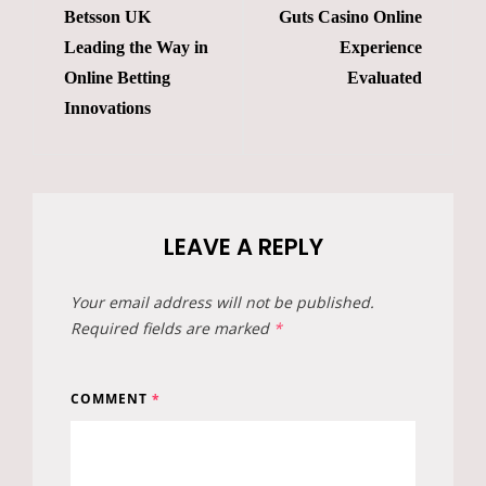
Betsson UK
Guts Casino Online
Post
Post
Leading the Way in
Experience
Online Betting
Evaluated
Innovations
LEAVE A REPLY
Your email address will not be published.
Required fields are marked
*
COMMENT
*