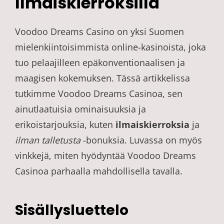
Ilmaiskierroksilla
Voodoo Dreams Casino on yksi Suomen
mielenkiintoisimmista online-kasinoista, joka
tuo pelaajilleen epäkonventionaalisen ja
maagisen kokemuksen. Tässä artikkelissa
tutkimme Voodoo Dreams Casinoa, sen
ainutlaatuisia ominaisuuksia ja
erikoistarjouksia, kuten
ilmaiskierroksia
ja
ilman talletusta
-bonuksia. Luvassa on myös
vinkkejä, miten hyödyntää Voodoo Dreams
Casinoa parhaalla mahdollisella tavalla.
Sisällysluettelo