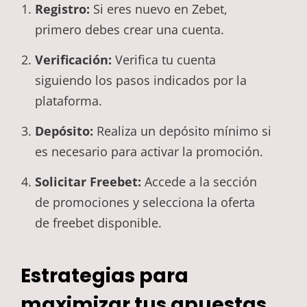
Registro:
Si eres nuevo en Zebet,
primero debes crear una cuenta.
Verificación:
Verifica tu cuenta
siguiendo los pasos indicados por la
plataforma.
Depósito:
Realiza un depósito mínimo si
es necesario para activar la promoción.
Solicitar Freebet:
Accede a la sección
de promociones y selecciona la oferta
de freebet disponible.
Estrategias para
maximizar tus apuestas