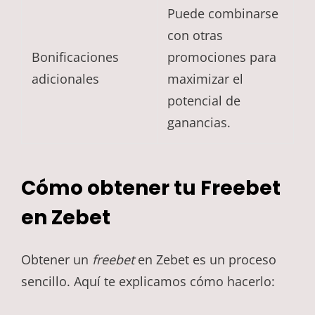
Puede combinarse
con otras
Bonificaciones
promociones para
adicionales
maximizar el
potencial de
ganancias.
Cómo obtener tu Freebet
en Zebet
Obtener un
freebet
en Zebet es un proceso
sencillo. Aquí te explicamos cómo hacerlo: