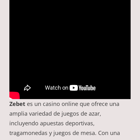
Zebet
es un casino online que ofrece una
amplia variedad de juegos de azar,
incluyendo apuestas deportivas,
tragamonedas y juegos de mesa. Con una