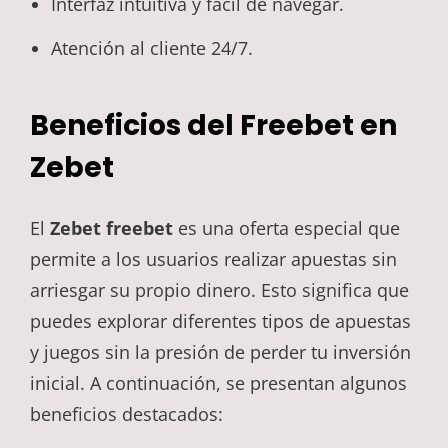
Interfaz intuitiva y fácil de navegar.
Atención al cliente 24/7.
Beneficios del Freebet en
Zebet
El
Zebet freebet
es una oferta especial que
permite a los usuarios realizar apuestas sin
arriesgar su propio dinero. Esto significa que
puedes explorar diferentes tipos de apuestas
y juegos sin la presión de perder tu inversión
inicial. A continuación, se presentan algunos
beneficios destacados: