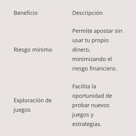
Beneficio
Descripción
Permite apostar sin
usar tu propio
Riesgo mínimo
dinero,
minimizando el
riesgo financiero.
Facilita la
oportunidad de
Exploración de
probar nuevos
juegos
juegos y
estrategias.