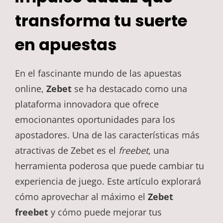
transforma tu suerte
en apuestas
En el fascinante mundo de las apuestas
online,
Zebet
se ha destacado como una
plataforma innovadora que ofrece
emocionantes oportunidades para los
apostadores. Una de las características más
atractivas de Zebet es el
freebet
, una
herramienta poderosa que puede cambiar tu
experiencia de juego. Este artículo explorará
cómo aprovechar al máximo el
Zebet
freebet
y cómo puede mejorar tus