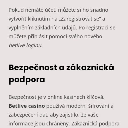
Pokud nemáte účet, můžete si ho snadno
vytvořit kliknutím na „Zaregistrovat se“ a
vyplněním základních údajů. Po registraci se
můžete přihlásit pomocí svého nového
betlive loginu
.
Bezpečnost a zákaznická
podpora
Bezpečnost je v online kasinech klíčová.
Betlive casino
používá moderní šifrování a
zabezpečení dat, aby zajistilo, že vaše
informace jsou chráněny. Zákaznická podpora