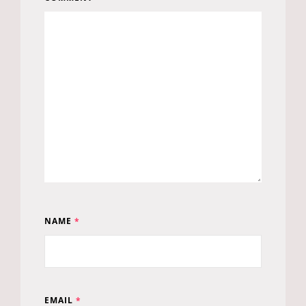
NAME
*
EMAIL
*