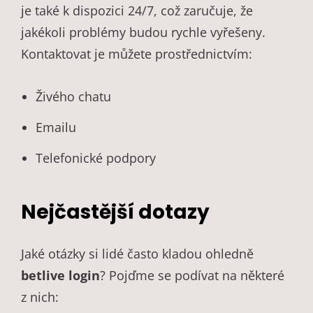
je také k dispozici 24/7, což zaručuje, že
jakékoli problémy budou rychle vyřešeny.
Kontaktovat je můžete prostřednictvím:
Živého chatu
Emailu
Telefonické podpory
Nejčastější dotazy
Jaké otázky si lidé často kladou ohledně
betlive login
? Pojďme se podívat na některé
z nich: