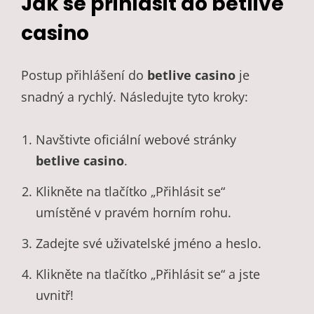
Jak se přihlásit do betlive
casino
Postup přihlášení do
betlive casino
je
snadný a rychlý. Následujte tyto kroky:
Navštivte oficiální webové stránky
betlive casino
.
Klikněte na tlačítko „Přihlásit se“
umístěné v pravém horním rohu.
Zadejte své uživatelské jméno a heslo.
Klikněte na tlačítko „Přihlásit se“ a jste
uvnitř!