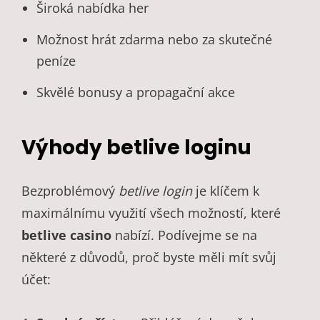
Široká nabídka her
Možnost hrát zdarma nebo za skutečné
peníze
Skvělé bonusy a propagační akce
Výhody betlive loginu
Bezproblémový
betlive login
je klíčem k
maximálnímu využití všech možností, které
betlive casino
nabízí. Podívejme se na
některé z důvodů, proč byste měli mít svůj
účet: