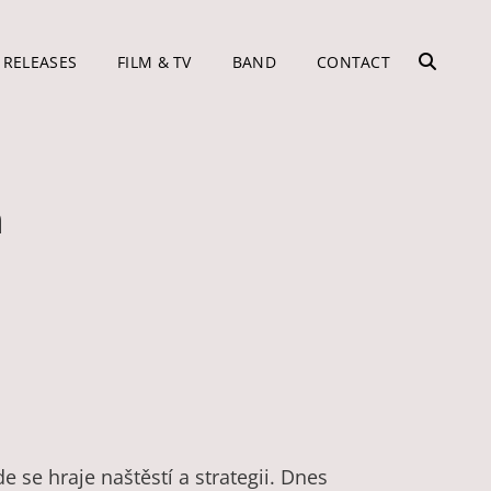
 RELEASES
FILM & TV
BAND
CONTACT
SEARC
m
 se hraje naštěstí a strategii. Dnes