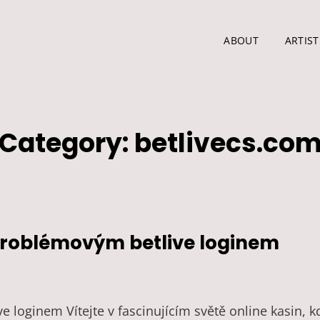
ABOUT
ARTIST
Category:
betlivecs.co
problémovým betlive loginem
oginem Vítejte v fascinujícím světě online kasin, kde