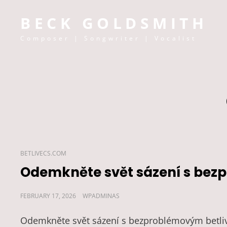
BECK GOLDSMITH
Composer | Songwriter | Vocalist
CAT
BETLIVECS.COM
LINKS
Odemkněte svět sázení s bez
POSTED
FEBRUARY 17, 2026
WPADMINAS
ON
Odemkněte svět sázení s bezproblémovým betlive l