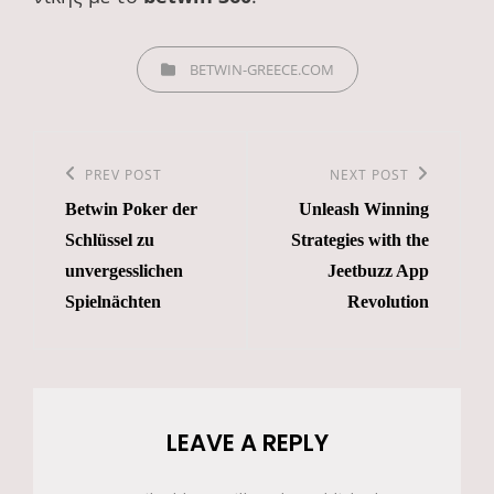
CATEGORIES
BETWIN-GREECE.COM
Post
navigation
Previous
PREV POST
Next
NEXT POST
Betwin Poker der
Unleash Winning
Post
Post
Schlüssel zu
Strategies with the
unvergesslichen
Jeetbuzz App
Spielnächten
Revolution
LEAVE A REPLY