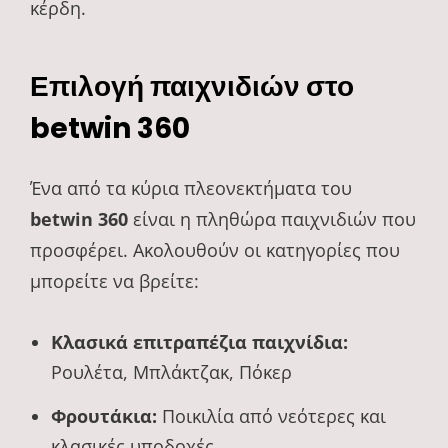
κέρδη.
Επιλογή παιχνιδιών στο
betwin 360
Ένα από τα κύρια πλεονεκτήματα του
betwin 360
είναι η πληθώρα παιχνιδιών που
προσφέρει. Ακολουθούν οι κατηγορίες που
μπορείτε να βρείτε:
Κλασικά επιτραπέζια παιχνίδια:
Ρουλέτα, Μπλάκτζακ, Πόκερ
Φρουτάκια:
Ποικιλία από νεότερες και
κλασικές υποδοχές