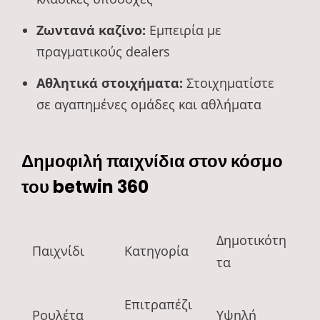
Ζωντανά καζίνο:
Εμπειρία με
πραγματικούς dealers
Αθλητικά στοιχήματα:
Στοιχηματίστε
σε αγαπημένες ομάδες και αθλήματα
Δημοφιλή παιχνίδια στον κόσμο
του betwin 360
Δημοτικότη
Παιχνίδι
Κατηγορία
τα
Επιτραπέζι
Ρουλέτα
Υψηλή