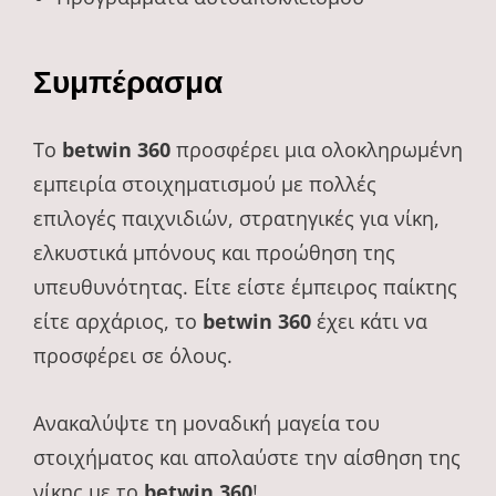
Συμπέρασμα
Το
betwin 360
προσφέρει μια ολοκληρωμένη
εμπειρία στοιχηματισμού με πολλές
επιλογές παιχνιδιών, στρατηγικές για νίκη,
ελκυστικά μπόνους και προώθηση της
υπευθυνότητας. Είτε είστε έμπειρος παίκτης
είτε αρχάριος, το
betwin 360
έχει κάτι να
προσφέρει σε όλους.
Ανακαλύψτε τη μοναδική μαγεία του
στοιχήματος και απολαύστε την αίσθηση της
νίκης με το
betwin 360
!