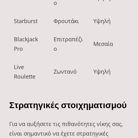
ο
Starburst
Φρουτάκι
Υψηλή
Blackjack
Επιτραπέζι
Μεσαία
Pro
ο
Live
Ζωντανό
Υψηλή
Roulette
Στρατηγικές στοιχηματισμού
Για να αυξήσετε τις πιθανότητες νίκης σας,
είναι σημαντικό να έχετε στρατηγικές