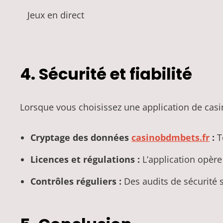
Jeux en direct
4. Sécurité et fiabilité
Lorsque vous choisissez une application de casino
Cryptage des données
casinobdmbets.fr
:
T
Licences et régulations :
L’application opère 
Contrôles réguliers :
Des audits de sécurité s