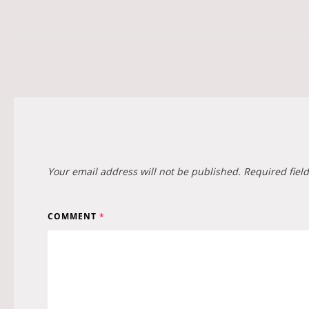
Your email address will not be published.
Required fiel
COMMENT
*