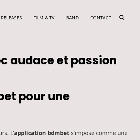
 RELEASES
FILM & TV
BAND
CONTACT
SEARC
ec audace et passion
bet pour une
rs. L’
application bdmbet
s’impose comme une