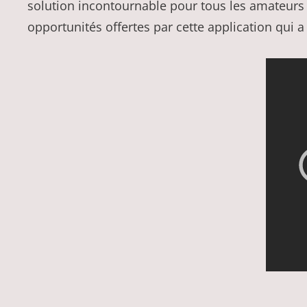
solution incontournable pour tous les amateurs d
opportunités offertes par cette application qui a