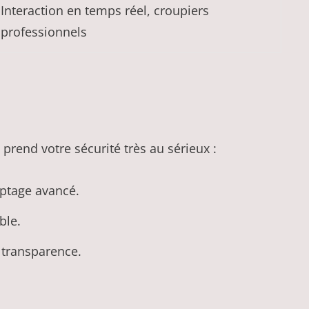
Interaction en temps réel, croupiers
professionnels
prend votre sécurité très au sérieux :
yptage avancé.
ble.
 transparence.