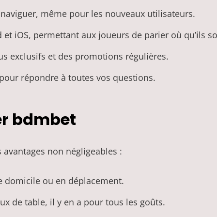
à naviguer, même pour les nouveaux utilisateurs.
et iOS, permettant aux joueurs de parier où qu’ils so
s exclusifs et des promotions régulières.
 pour répondre à toutes vos questions.
ser bdmbet
 avantages non négligeables :
re domicile ou en déplacement.
 de table, il y en a pour tous les goûts.