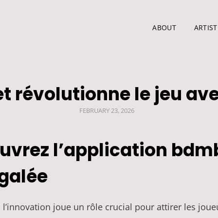
ABOUT
ARTIST
t révolutionne le jeu av
POSTED
FEBRUARY 23, 2026
ON
ouvrez l’application bdm
égalée
innovation joue un rôle crucial pour attirer les joueu