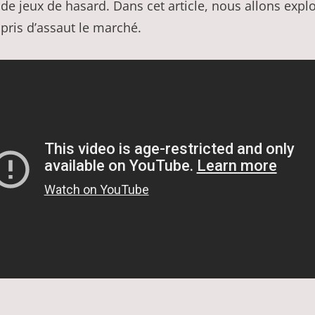
e jeux de hasard. Dans cet article, nous allons explor
 pris d’assaut le marché.