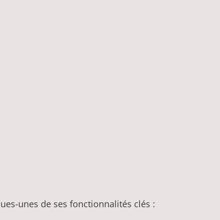
ques-unes de ses fonctionnalités clés :