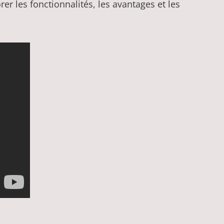
er les fonctionnalités, les avantages et les