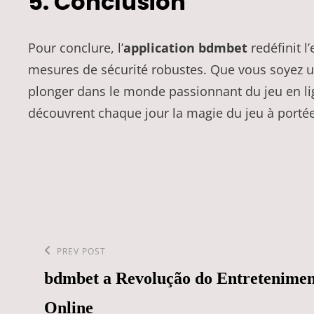
5. Conclusion
Pour conclure, l’
application bdmbet
redéfinit l
mesures de sécurité robustes. Que vous soyez un
plonger dans le monde passionnant du jeu en l
découvrent chaque jour la magie du jeu à porté
Post
navigation
Previous
PREV POST
Post
bdmbet a Revolução do Entreteniment
Online