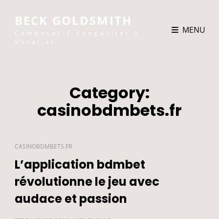
BECK GOLDSMITH
MENU
Composer | Songwriter |
Vocalist
Category:
casinobdmbets.fr
CAT
CASINOBDMBETS.FR
LINKS
L’application bdmbet
révolutionne le jeu avec
audace et passion