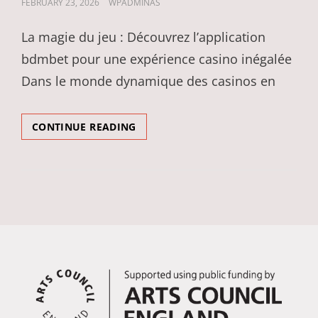
POSTED
FEBRUARY 23, 2026
WPADMINAS
ON
La magie du jeu : Découvrez l’application
bdmbet pour une expérience casino inégalée
Dans le monde dynamique des casinos en
L’APPLICATION
CONTINUE READING
BDMBET
RÉVOLUTIONNE
LE
JEU
AVEC
AUDACE
ET
PASSION