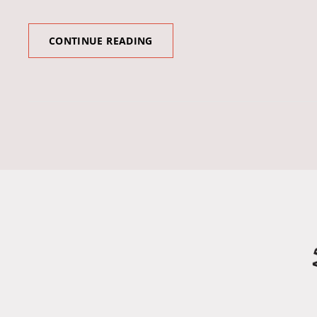
LES
CONTINUE READING
SECRETS
ENVOÛTANTS
DE
MADAME
DESTINY
MEGAWAYS
DE
PRAGMATIC
PLAY