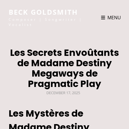
BECK GOLDSMITH
MENU
Composer | Songwriter |
Vocalist
Les Secrets Envoûtants
de Madame Destiny
Megaways de
Pragmatic Play
POSTED
DECEMBER 17, 2025
ON
Les Mystères de
Madame Destiny