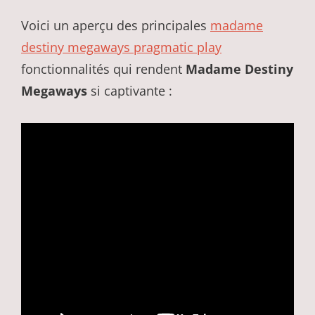
Voici un aperçu des principales
madame
destiny megaways pragmatic play
fonctionnalités qui rendent
Madame Destiny
Megaways
si captivante :