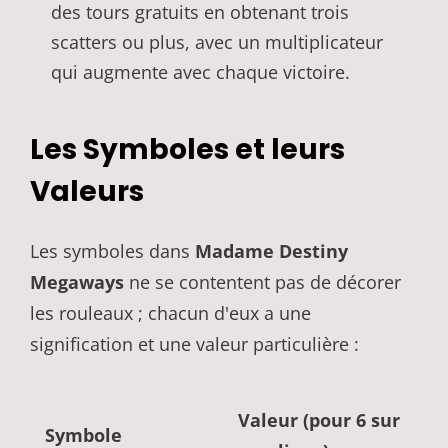
des tours gratuits en obtenant trois
scatters ou plus, avec un multiplicateur
qui augmente avec chaque victoire.
Les Symboles et leurs
Valeurs
Les symboles dans
Madame Destiny
Megaways
ne se contentent pas de décorer
les rouleaux ; chacun d'eux a une
signification et une valeur particulière :
Valeur (pour 6 sur
Symbole