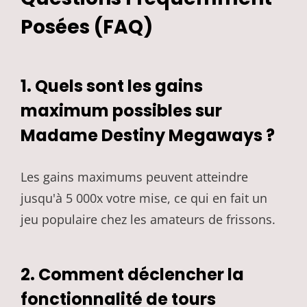
Posées (FAQ)
1. Quels sont les gains
maximum possibles sur
Madame Destiny Megaways ?
Les gains maximums peuvent atteindre
jusqu'à 5 000x votre mise, ce qui en fait un
jeu populaire chez les amateurs de frissons.
2. Comment déclencher la
fonctionnalité de tours