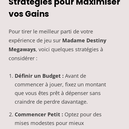
Stratégies pour Maximiser
vos Gains
Pour tirer le meilleur parti de votre
expérience de jeu sur
Madame Destiny
Megaways
, voici quelques stratégies à
considérer :
Définir un Budget :
Avant de
commencer à jouer, fixez un montant
que vous êtes prêt à dépenser sans
craindre de perdre davantage.
Commencer Petit :
Optez pour des
mises modestes pour mieux