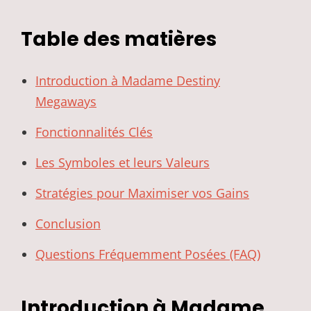
Table des matières
Introduction à Madame Destiny
Megaways
Fonctionnalités Clés
Les Symboles et leurs Valeurs
Stratégies pour Maximiser vos Gains
Conclusion
Questions Fréquemment Posées (FAQ)
Introduction à Madame