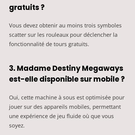
gratuits ?
Vous devez obtenir au moins trois symboles
scatter sur les rouleaux pour déclencher la
fonctionnalité de tours gratuits.
3. Madame Destiny Megaways
est-elle disponible sur mobile ?
Oui, cette machine à sous est optimisée pour
jouer sur des appareils mobiles, permettant
une expérience de jeu fluide où que vous
soyez.