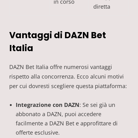
in corso
diretta
Vantaggi di DAZN Bet
Italia
DAZN Bet Italia offre numerosi vantaggi
rispetto alla concorrenza. Ecco alcuni motivi
per cui dovresti scegliere questa piattaforma:
Integrazione con DAZN
: Se sei già un
abbonato a DAZN, puoi accedere
facilmente a DAZN Bet e approfittare di
offerte esclusive.