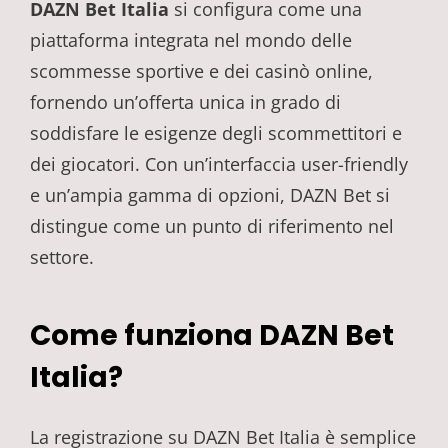
DAZN Bet Italia
si configura come una
piattaforma integrata nel mondo delle
scommesse sportive e dei casinò online,
fornendo un’offerta unica in grado di
soddisfare le esigenze degli scommettitori e
dei giocatori. Con un’interfaccia user-friendly
e un’ampia gamma di opzioni, DAZN Bet si
distingue come un punto di riferimento nel
settore.
Come funziona DAZN Bet
Italia?
La registrazione su DAZN Bet Italia è semplice