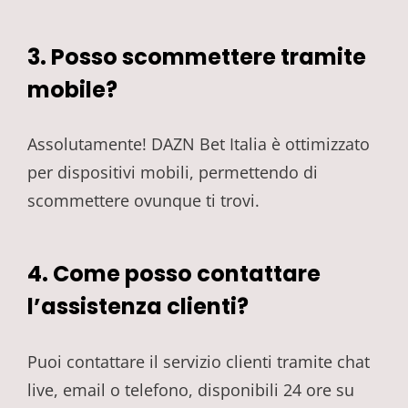
3. Posso scommettere tramite
mobile?
Assolutamente! DAZN Bet Italia è ottimizzato
per dispositivi mobili, permettendo di
scommettere ovunque ti trovi.
4. Come posso contattare
l’assistenza clienti?
Puoi contattare il servizio clienti tramite chat
live, email o telefono, disponibili 24 ore su