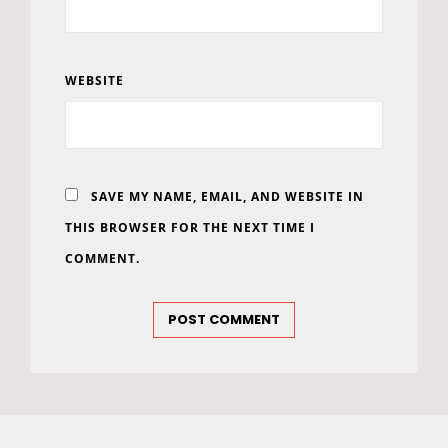
WEBSITE
SAVE MY NAME, EMAIL, AND WEBSITE IN
THIS BROWSER FOR THE NEXT TIME I
COMMENT.