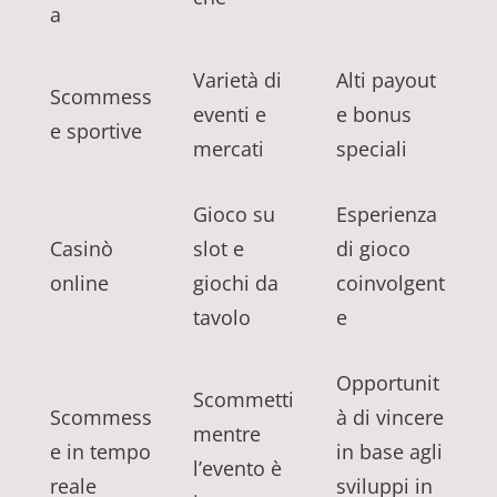
a
Varietà di
Alti payout
Scommess
eventi e
e bonus
e sportive
mercati
speciali
Gioco su
Esperienza
Casinò
slot e
di gioco
online
giochi da
coinvolgent
tavolo
e
Opportunit
Scommetti
Scommess
à di vincere
mentre
e in tempo
in base agli
l’evento è
reale
sviluppi in