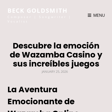
BECK GOLDSMITH
MENU
Composer | Songwriter |
Vocalist
Descubre la emoción
de Wazamba Casino y
sus increíbles juegos
POSTED
JANUARY 25, 2026
ON
La Aventura
Emocionante de