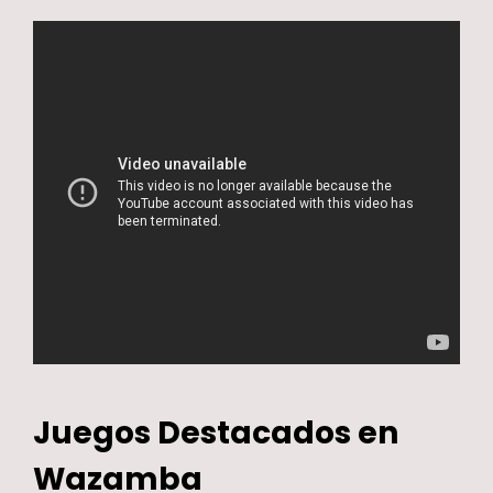
Juegos Destacados en
Wazamba