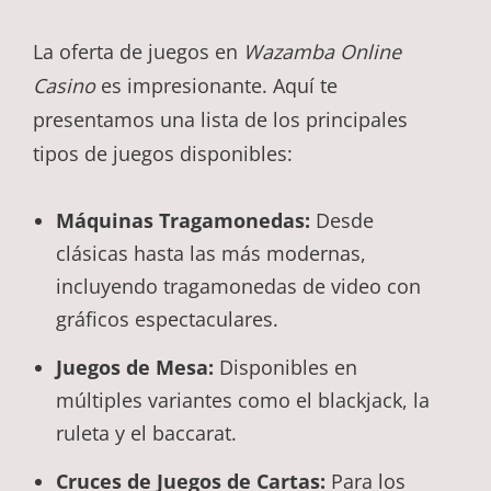
La oferta de juegos en
Wazamba Online
Casino
es impresionante. Aquí te
presentamos una lista de los principales
tipos de juegos disponibles:
Máquinas Tragamonedas:
Desde
clásicas hasta las más modernas,
incluyendo tragamonedas de video con
gráficos espectaculares.
Juegos de Mesa:
Disponibles en
múltiples variantes como el blackjack, la
ruleta y el baccarat.
Cruces de Juegos de Cartas:
Para los