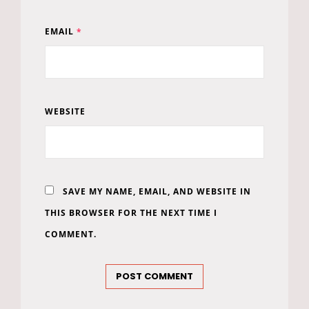
EMAIL
*
WEBSITE
SAVE MY NAME, EMAIL, AND WEBSITE IN
THIS BROWSER FOR THE NEXT TIME I
COMMENT.