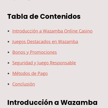
Tabla de Contenidos
Introducción a Wazamba Online Casino
Juegos Destacados en Wazamba
Bonos y Promociones
Seguridad y Juego Responsable
Métodos de Pago
Conclusión
Introducción a Wazamba