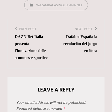
CATEGORIES
WAZAMBACASINOESPANA.NET
Post
navigation
Previous
PREV POST
Next
NEXT POST
DAZN Bet Italia
Dafabet España la
Post
Post
presenta
revolución del juego
l’innovazione delle
en línea
scommesse sportive
LEAVE A REPLY
Your email address will not be published.
Required fields are marked
*