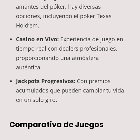
amantes del póker, hay diversas
opciones, incluyendo el póker Texas
Hold’em.
Casino en Vivo:
Experiencia de juego en
tiempo real con dealers profesionales,
proporcionando una atmósfera
auténtica.
Jackpots Progresivos:
Con premios
acumulados que pueden cambiar tu vida
en un solo giro.
Comparativa de Juegos