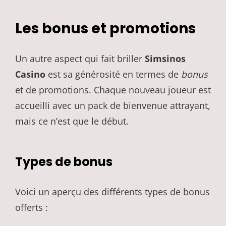
Les bonus et promotions
Un autre aspect qui fait briller
Simsinos
Casino
est sa générosité en termes de
bonus
et de promotions. Chaque nouveau joueur est
accueilli avec un pack de bienvenue attrayant,
mais ce n’est que le début.
Types de bonus
Voici un aperçu des différents types de bonus
offerts :