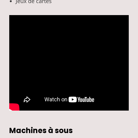
Jeux de cartes
Machines à sous