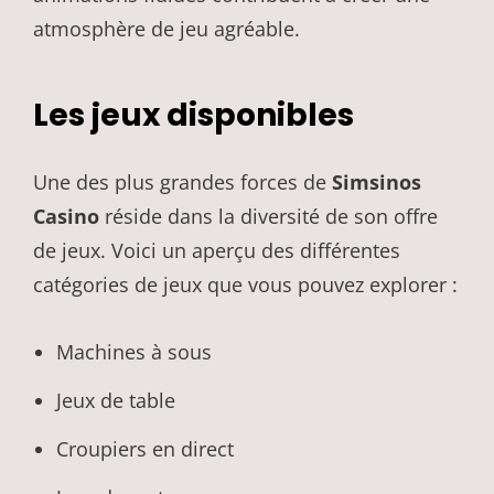
atmosphère de jeu agréable.
Les jeux disponibles
Une des plus grandes forces de
Simsinos
Casino
réside dans la diversité de son offre
de jeux. Voici un aperçu des différentes
catégories de jeux que vous pouvez explorer :
Machines à sous
Jeux de table
Croupiers en direct