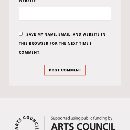
WEBSITE
SAVE MY NAME, EMAIL, AND WEBSITE IN
THIS BROWSER FOR THE NEXT TIME I
COMMENT.