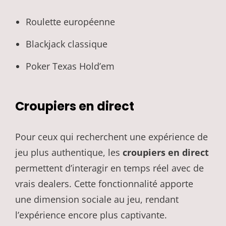
Roulette européenne
Blackjack classique
Poker Texas Hold’em
Croupiers en direct
Pour ceux qui recherchent une expérience de
jeu plus authentique, les
croupiers en direct
permettent d’interagir en temps réel avec de
vrais dealers. Cette fonctionnalité apporte
une dimension sociale au jeu, rendant
l’expérience encore plus captivante.