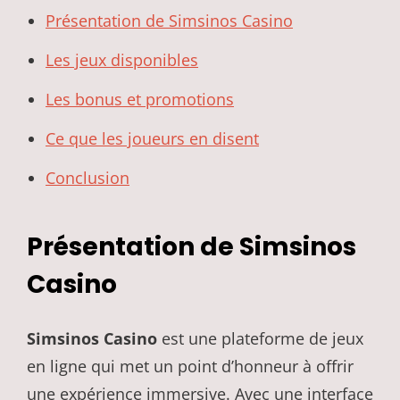
Présentation de Simsinos Casino
Les jeux disponibles
Les bonus et promotions
Ce que les joueurs en disent
Conclusion
Présentation de Simsinos
Casino
Simsinos Casino
est une plateforme de jeux
en ligne qui met un point d’honneur à offrir
une expérience immersive. Avec une interface