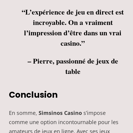
“L’expérience de jeu en direct est
incroyable. On a vraiment
l’impression d’être dans un vrai
casino.”
– Pierre, passionné de jeux de
table
Conclusion
En somme,
Simsinos Casino
s’impose
comme une option incontournable pour les
amateurs de jeux en ligne. Avec ses jeux