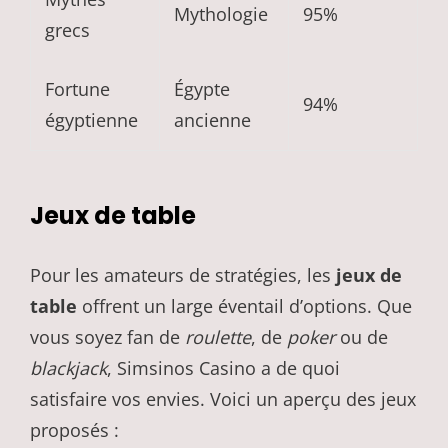
Mythologie
95%
grecs
Fortune
Égypte
94%
égyptienne
ancienne
Jeux de table
Pour les amateurs de stratégies, les
jeux de
table
offrent un large éventail d’options. Que
vous soyez fan de
roulette
, de
poker
ou de
blackjack
, Simsinos Casino a de quoi
satisfaire vos envies. Voici un aperçu des jeux
proposés :