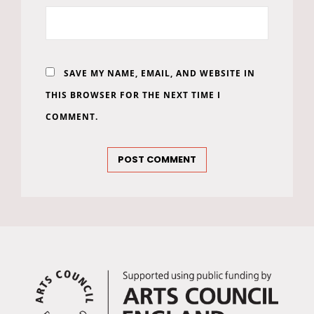
SAVE MY NAME, EMAIL, AND WEBSITE IN
THIS BROWSER FOR THE NEXT TIME I
COMMENT.