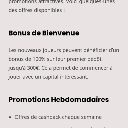
promotions attractives. Voici quelques-unes
des offres disponibles :
Bonus de Bienvenue
Les nouveaux joueurs peuvent bénéficier d’un
bonus de 100% sur leur premier dépôt,
jusqu’à 300€. Cela permet de commencer à
jouer avec un capital intéressant.
Promotions Hebdomadaires
Offres de cashback chaque semaine