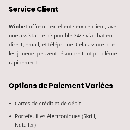
Service Client
Winbet
offre un excellent service client, avec
une assistance disponible 24/7 via chat en
direct, email, et téléphone. Cela assure que
les joueurs peuvent résoudre tout problème
rapidement.
Options de Paiement Variées
Cartes de crédit et de débit
Portefeuilles électroniques (Skrill,
Neteller)