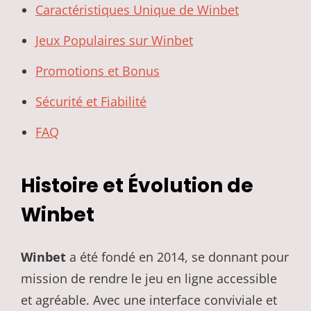
Caractéristiques Unique de Winbet
Jeux Populaires sur Winbet
Promotions et Bonus
Sécurité et Fiabilité
FAQ
Histoire et Évolution de
Winbet
Winbet
a été fondé en 2014, se donnant pour
mission de rendre le jeu en ligne accessible
et agréable. Avec une interface conviviale et