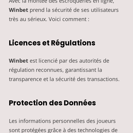
Avec la montée des escroqueries en ligne,
Winbet
prend la sécurité de ses utilisateurs
très au sérieux. Voici comment :
Licences et Régulations
Winbet
est licencié par des autorités de
régulation reconnues, garantissant la
transparence et la sécurité des transactions.
Protection des Données
Les informations personnelles des joueurs
sont protégées grâce à des technologies de