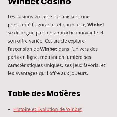
Winbet Casino
Les casinos en ligne connaissent une
popularité fulgurante, et parmi eux,
Winbet
se distingue par son approche innovante et
son offre variée. Cet article explore
l’ascension de
Winbet
dans l’univers des
paris en ligne, mettant en lumière ses
caractéristiques uniques, ses jeux favoris, et
les avantages qu’il offre aux joueurs.
Table des Matières
Histoire et Évolution de Winbet