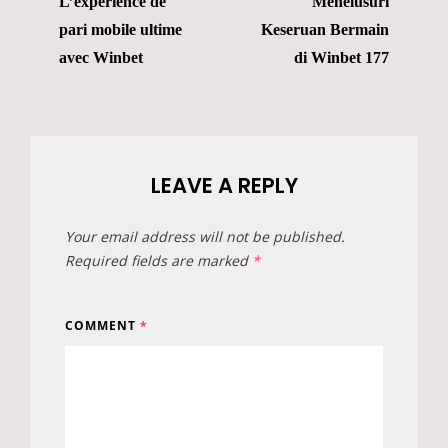
L’expérience de
Menelusuri
Post
Post
pari mobile ultime
Keseruan Bermain
avec Winbet
di Winbet 177
LEAVE A REPLY
Your email address will not be published.
Required fields are marked
*
COMMENT
*