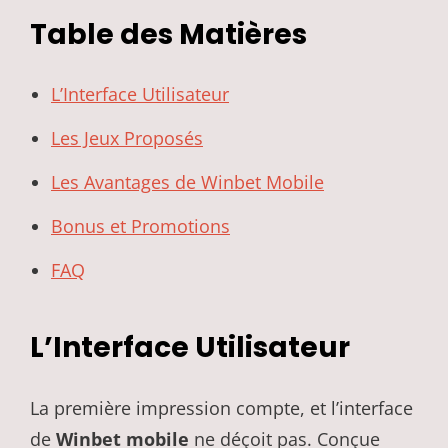
Table des Matières
L’Interface Utilisateur
Les Jeux Proposés
Les Avantages de Winbet Mobile
Bonus et Promotions
FAQ
L’Interface Utilisateur
La première impression compte, et l’interface
de
Winbet mobile
ne déçoit pas. Conçue