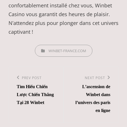
confortablement installé chez vous, Winbet
Casino vous garantit des heures de plaisir.
N’attendez plus pour plonger dans cet univers
captivant !
CATEGORIES
WINBET-FRANCE.COM
Post
navigation
Previous
PREV POST
Next
NEXT POST
Tìm Hiểu Chiến
L’ascension de
Post
Post
Lược Chiến Thắng
Winbet dans
Tại 28 Winbet
l’univers des paris
en ligne