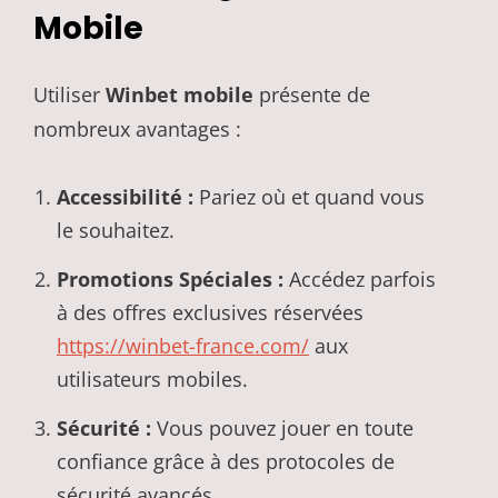
Mobile
Utiliser
Winbet mobile
présente de
nombreux avantages :
Accessibilité :
Pariez où et quand vous
le souhaitez.
Promotions Spéciales :
Accédez parfois
à des offres exclusives réservées
https://winbet-france.com/
aux
utilisateurs mobiles.
Sécurité :
Vous pouvez jouer en toute
confiance grâce à des protocoles de
sécurité avancés.