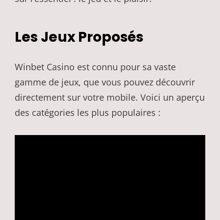
Les Jeux Proposés
Winbet Casino est connu pour sa vaste
gamme de jeux, que vous pouvez découvrir
directement sur votre mobile. Voici un aperçu
des catégories les plus populaires :