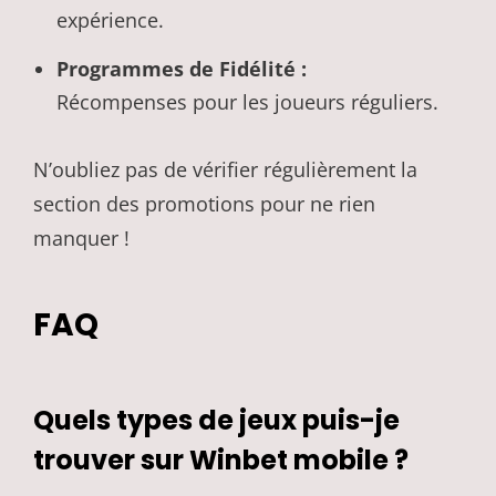
expérience.
Programmes de Fidélité :
Récompenses pour les joueurs réguliers.
N’oubliez pas de vérifier régulièrement la
section des promotions pour ne rien
manquer !
FAQ
Quels types de jeux puis-je
trouver sur Winbet mobile ?