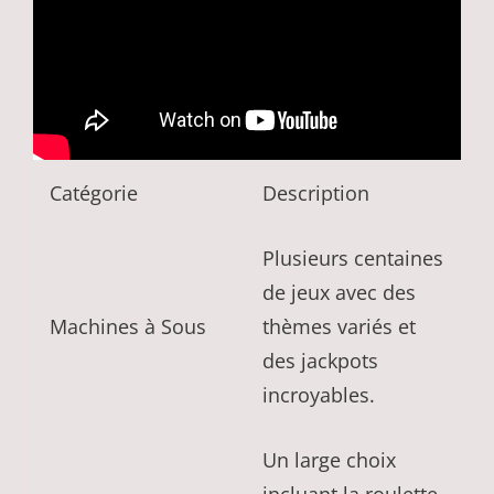
Catégorie
Description
Plusieurs centaines
de jeux avec des
Machines à Sous
thèmes variés et
des jackpots
incroyables.
Un large choix
incluant la roulette,