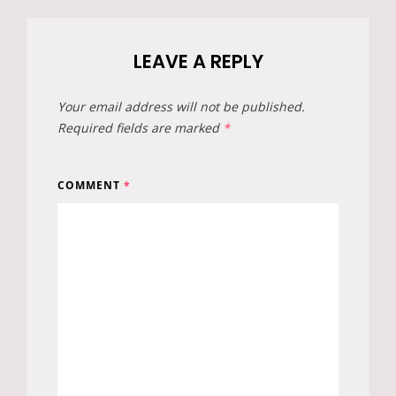
LEAVE A REPLY
Your email address will not be published.
Required fields are marked
*
COMMENT
*