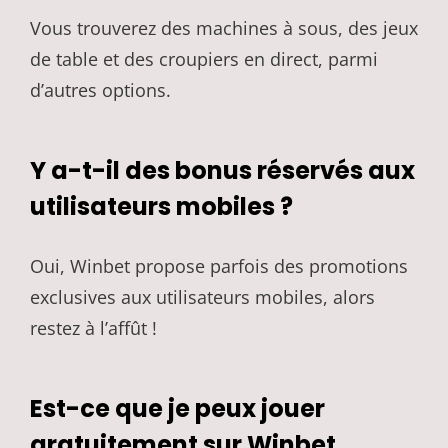
Vous trouverez des machines à sous, des jeux
de table et des croupiers en direct, parmi
d’autres options.
Y a-t-il des bonus réservés aux
utilisateurs mobiles ?
Oui, Winbet propose parfois des promotions
exclusives aux utilisateurs mobiles, alors
restez à l’affût !
Est-ce que je peux jouer
gratuitement sur Winbet