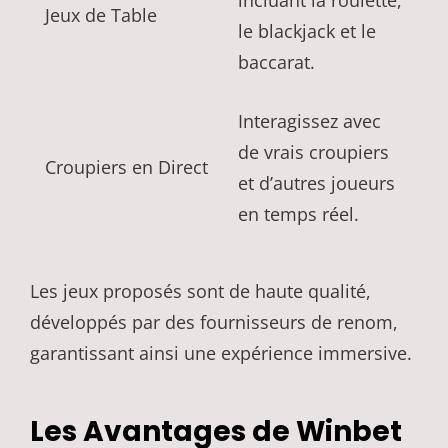
Jeux de Table
le blackjack et le
baccarat.
Interagissez avec
de vrais croupiers
Croupiers en Direct
et d’autres joueurs
en temps réel.
Les jeux proposés sont de haute qualité,
développés par des fournisseurs de renom,
garantissant ainsi une expérience immersive.
Les Avantages de Winbet