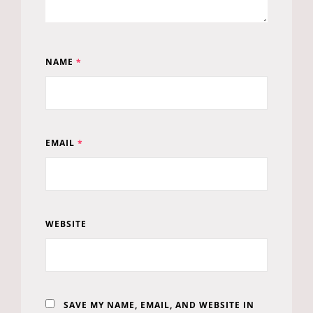
NAME
*
EMAIL
*
WEBSITE
SAVE MY NAME, EMAIL, AND WEBSITE IN