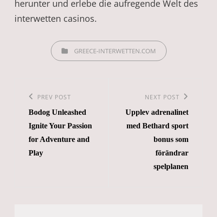
herunter und erlebe die aufregende Welt des
interwetten casinos.
CATEGORIES
GREECE-INTERWETTEN.COM
Post
navigation
Previous
PREV POST
Next
NEXT POST
Bodog Unleashed
Upplev adrenalinet
Post
Post
Ignite Your Passion
med Bethard sport
for Adventure and
bonus som
Play
förändrar
spelplanen