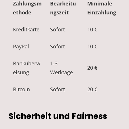
Zahlungsm
Bearbeitu
Minimale
ethode
ngszeit
Einzahlung
Kreditkarte
Sofort
10 €
PayPal
Sofort
10 €
Banküberw
1-3
20 €
eisung
Werktage
Bitcoin
Sofort
20 €
Sicherheit und Fairness