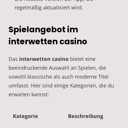
regelmäßig aktualisiert wird.
Spielangebot im
interwetten casino
Das
interwetten casino
bietet eine
beeindruckende Auswahl an Spielen, die
sowohl klassische als auch moderne Titel
umfasst. Hier sind einige Kategorien, die du
erwarten kannst:
Kategorie
Beschreibung