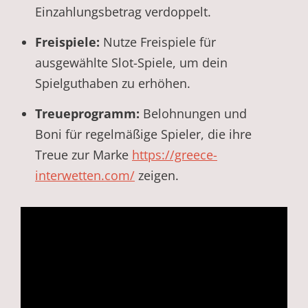
Einzahlungsbetrag verdoppelt.
Freispiele:
Nutze Freispiele für
ausgewählte Slot-Spiele, um dein
Spielguthaben zu erhöhen.
Treueprogramm:
Belohnungen und
Boni für regelmäßige Spieler, die ihre
Treue zur Marke
https://greece-
interwetten.com/
zeigen.